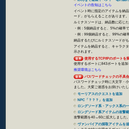
イベントの告知はこちら
イベント時に指定のアイテムを納品
ード」がもらえることがあります。
ルミナスソードは、納品数に応じた
・例：5個納品すると、5%の確率
・例：99個納品すると、99%の確
納品するたびにルミナスソードがも
アイテムを納品すると、キャラクタ
示されます。
使用するTCP/IPのポートを
使用するポートに843ポートを追
推奨環境はこちら
パスワードチェックの不具合を修
パスワードチェック時に大文字・小
ました。大変ご迷惑をお掛けいたし
モーリアスのクエストを追加
NPC「？？？」を追加
ロングソード系・アックス系の
ロングソード系アイテムの攻撃
攻撃範囲を40→60に拡大しました
ヴァンパイアの採取アイテムを