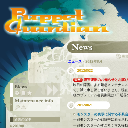
機
ニュース
» 2012年8月
2012/8/22
障害復旧のお知らせとお詫
昨日の障害による緊急メンテナンス
て、誠に申し訳ございません。現在
様のプレミアム会員期限は1日延長
2012/8/21
モンスターの表示に関する不具
過去の記事
一部モンスターが戦闘中に表示され
一部モンスターがすごろくマス移動
» 2019年