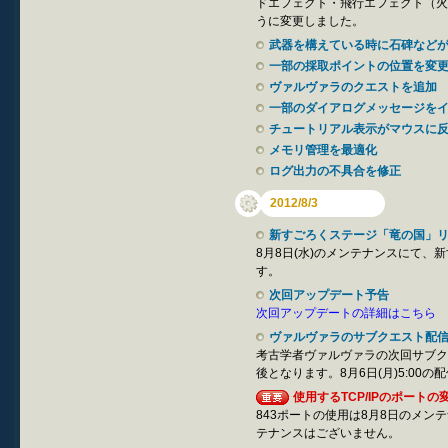
ドエフェクト・飛行エフェクト（火
うに変更しました。
武器を構えている時に石碑など
一部の採取ポイントの位置を変
ヴァルヴァラのクエストを追加
一部のダイアログメッセージを
チュートリアル表示がマウスに
メモリ管理を最適化
ログ出力の不具合を修正
2012/8/3
新すごろくステージ「竜の国」
8月8日(水)のメンテナンスにて
す。
次回アップデート予告
次回アップデートの詳細はこちら
ヴァルヴァラのサブクエスト配
考古学者ヴァルヴァラの次回サブク
後となります。8月6日(月)5:00
使用するTCP/IPのポート
843ポートの使用は8月8日のメン
テナンスはございません。