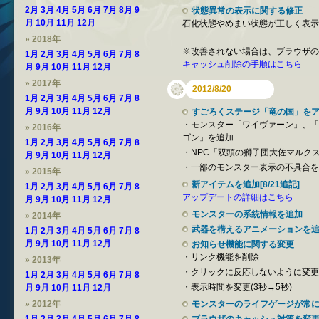
2月
3月
4月
5月
6月
7月
8月
9
状態異常の表示に関する修正
月
10月
11月
12月
石化状態やめまい状態が正しく表示
» 2018年
※改善されない場合は、ブラウザの
1月
2月
3月
4月
5月
6月
7月
8
キャッシュ削除の手順はこちら
月
9月
10月
11月
12月
» 2017年
2012/8/20
1月
2月
3月
4月
5月
6月
7月
8
月
9月
10月
11月
12月
すごろくステージ「竜の国」を
・モンスター「ワイヴァーン」、「
» 2016年
ゴン」を追加
1月
2月
3月
4月
5月
6月
7月
8
・NPC「双頭の獅子団大佐マルク
月
9月
10月
11月
12月
・一部のモンスター表示の不具合を修
» 2015年
新アイテムを追加[8/21追記]
1月
2月
3月
4月
5月
6月
7月
8
アップデートの詳細はこちら
月
9月
10月
11月
12月
モンスターの系統情報を追加
» 2014年
武器を構えるアニメーションを
1月
2月
3月
4月
5月
6月
7月
8
月
9月
10月
11月
12月
お知らせ機能に関する変更
・リンク機能を削除
» 2013年
・クリックに反応しないように変更
1月
2月
3月
4月
5月
6月
7月
8
・表示時間を変更(3秒→5秒)
月
9月
10月
11月
12月
» 2012年
モンスターのライフゲージが常