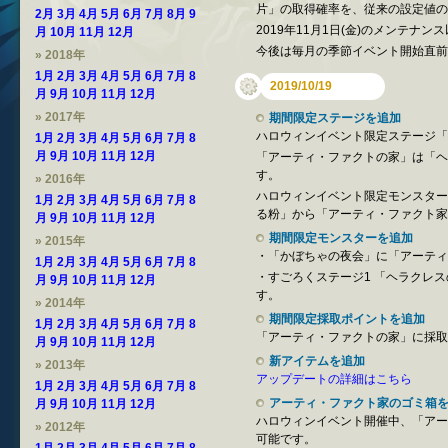
片」の取得確率を、従来の設定値の”
2月
3月
4月
5月
6月
7月
8月
9
2019年11月1日(金)のメンテナ
月
10月
11月
12月
今後は毎月の季節イベント開始直前
» 2018年
1月
2月
3月
4月
5月
6月
7月
8
2019/10/19
月
9月
10月
11月
12月
» 2017年
期間限定ステージを追加
ハロウィンイベント限定ステージ「
1月
2月
3月
4月
5月
6月
7月
8
月
9月
10月
11月
12月
「アーティ・ファクトの家」は「ヘ
す。
» 2016年
ハロウィンイベント限定モンスター
1月
2月
3月
4月
5月
6月
7月
8
る粉」から「アーティ・ファクト家
月
9月
10月
11月
12月
期間限定モンスターを追加
» 2015年
・「かぼちゃの夜会」に「アーティ
1月
2月
3月
4月
5月
6月
7月
8
・すごろくステージ1 「ヘラクレ
月
9月
10月
11月
12月
す。
» 2014年
期間限定採取ポイントを追加
1月
2月
3月
4月
5月
6月
7月
8
「アーティ・ファクトの家」に採取
月
9月
10月
11月
12月
新アイテムを追加
» 2013年
アップデートの詳細はこちら
1月
2月
3月
4月
5月
6月
7月
8
アーティ・ファクト家のゴミ箱
月
9月
10月
11月
12月
ハロウィンイベント開催中、「アー
» 2012年
可能です。