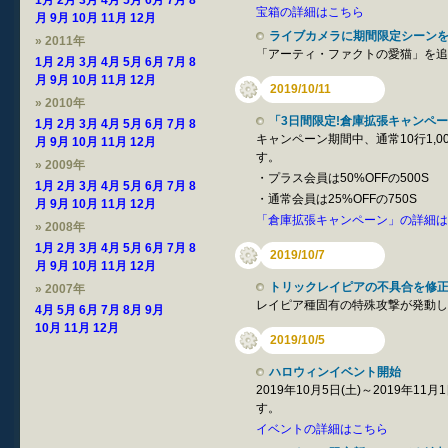
1月
2月
3月
4月
5月
6月
7月
8
宝箱の詳細はこちら
月
9月
10月
11月
12月
ライブカメラに期間限定シーン
» 2011年
「アーティ・ファクトの愛猫」を追
1月
2月
3月
4月
5月
6月
7月
8
月
9月
10月
11月
12月
2019/10/11
» 2010年
「3日間限定!倉庫拡張キャンペーン!
1月
2月
3月
4月
5月
6月
7月
8
キャンペーン期間中、通常10行1,
月
9月
10月
11月
12月
す。
» 2009年
・プラス会員は50%OFFの500S
1月
2月
3月
4月
5月
6月
7月
8
・通常会員は25%OFFの750S
月
9月
10月
11月
12月
「倉庫拡張キャンペーン」の詳細は
» 2008年
1月
2月
3月
4月
5月
6月
7月
8
2019/10/7
月
9月
10月
11月
12月
トリックレイピアの不具合を修
» 2007年
レイピア種固有の特殊攻撃が発動し
4月
5月
6月
7月
8月
9月
10月
11月
12月
2019/10/5
ハロウィンイベント開始
2019年10月5日(土)～2019年
す。
イベントの詳細はこちら