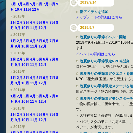
2019/9/14
2月
3月
4月
5月
6月
7月
8月
9
月
10月
11月
12月
新アイテムを追加
» 2018年
アップデートの詳細はこちら
1月
2月
3月
4月
5月
6月
7月
8
2019/9/7
月
9月
10月
11月
12月
» 2017年
晩夏祭りの季節イベント開始
1月
2月
3月
4月
5月
6月
7月
8
2019年9月7日(土)～2019年1
月
9月
10月
11月
12月
ます。
» 2016年
イベントの詳細はこちら
1月
2月
3月
4月
5月
6月
7月
8
晩夏祭りの季節限定NPCを追加
月
9月
10月
11月
12月
ロビー(屋上）「天空に浮かぶ城」
» 2015年
晩夏祭りの季節限定クエストを
1月
2月
3月
4月
5月
6月
7月
8
NPC「花火師 玉屋」から受注する
月
9月
10月
11月
12月
晩夏祭りの季節限定ステージを
» 2014年
限定ステージ「物の怪掛軸（壱、弐
1月
2月
3月
4月
5月
6月
7月
8
晩夏祭りの季節限定モンスター
月
9月
10月
11月
12月
・物の怪掛軸に「唐傘小僧」、「塗
» 2013年
す。
1月
2月
3月
4月
5月
6月
7月
8
・大狸神社に「茶釜狸」が出現しま
月
9月
10月
11月
12月
・バジリスクの巣に「九尾の狐」、
» 2012年
ベアー」が出現します。