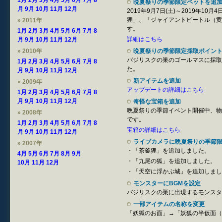
1月
2月
3月
4月
5月
6月
7月
8
晩夏祭りの季節限定ペットを追
月
9月
10月
11月
12月
2019年9月7日(土)～2019年1
狸」、「ジャイアントビートル（黄
» 2011年
す。
1月
2月
3月
4月
5月
6月
7月
8
詳細はこちら
月
9月
10月
11月
12月
» 2010年
晩夏祭りの季節限定採取ポイン
バジリスクの巣のゴールマスに採取
1月
2月
3月
4月
5月
6月
7月
8
た。
月
9月
10月
11月
12月
新アイテムを追加
» 2009年
アップデートの詳細はこちら
1月
2月
3月
4月
5月
6月
7月
8
月
9月
10月
11月
12月
奇怪な宝箱を追加
晩夏祭りの季節イベント開催中、物
» 2008年
です。
1月
2月
3月
4月
5月
6月
7月
8
宝箱の詳細はこちら
月
9月
10月
11月
12月
ライブカメラに晩夏祭りの季節
» 2007年
・「茶釜狸」を追加しました。
4月
5月
6月
7月
8月
9月
・「九尾の狐」を追加しました。
10月
11月
12月
・「天空に浮かぶ城」を追加しまし
モンスターにBGMを設定
バジリスクの巣に出現するモンスタ
一部アイテムの名称を変更
「妖狐のお面」→「妖狐の半仮面（