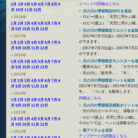
イベントの詳細はこちら
2月
3月
4月
5月
6月
7月
8月
9
月
10月
11月
12月
天の川の季節限定NPCを追加
・ロビー(屋上）「天空に浮かぶ城
» 2018年
・ロビー(屋上）「天空に浮かぶ城
1月
2月
3月
4月
5月
6月
7月
8
月
9月
10月
11月
12月
天の川の季節限定クエストを追
» 2017年
・2017年7月7日(金)～2017年
ができます。
1月
2月
3月
4月
5月
6月
7月
8
月
9月
10月
11月
12月
・2017年7月7日(金)～2017年
ができます。
» 2016年
天の川の季節限定モンスターを
1月
2月
3月
4月
5月
6月
7月
8
・魔道火山に「天帝」、「カササギ
月
9月
10月
11月
12月
・天の川に「影天帝」、「牛」、「
» 2015年
天の川の季節限定ペットを追加
1月
2月
3月
4月
5月
6月
7月
8
2017年7月7日(金)～2017年7
月
9月
10月
11月
12月
牛」、「パンダ」を配布します。
» 2014年
詳細はこちら
1月
2月
3月
4月
5月
6月
7月
8
月
9月
10月
11月
12月
天の川の季節限定採取ポイント
・天の川のゴールマスに、採取ポイ
» 2013年
・ロビー(屋上）天空に浮かぶ城に
1月
2月
3月
4月
5月
6月
7月
8
※ロビーでは、ペットは採取を行い
月
9月
10月
11月
12月
新アイテムを追加
» 2012年
アップデートの詳細はこちら