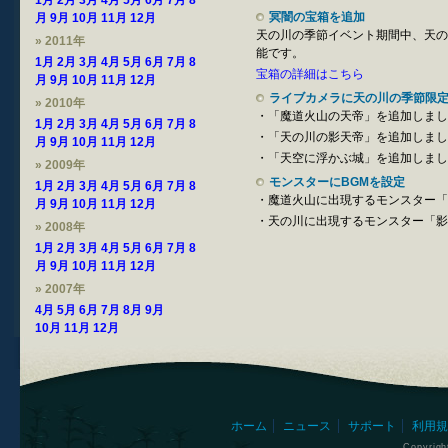
1月
2月
3月
4月
5月
6月
7月
8
冥闇の宝箱を追加
月
9月
10月
11月
12月
天の川の季節イベント期間中、天の
» 2011年
能です。
1月
2月
3月
4月
5月
6月
7月
8
宝箱の詳細はこちら
月
9月
10月
11月
12月
ライブカメラに天の川の季節限
» 2010年
・「魔道火山の天帝」を追加しまし
1月
2月
3月
4月
5月
6月
7月
8
・「天の川の影天帝」を追加しまし
月
9月
10月
11月
12月
・「天空に浮かぶ城」を追加しまし
» 2009年
モンスターにBGMを設定
1月
2月
3月
4月
5月
6月
7月
8
・魔道火山に出現するモンスター「
月
9月
10月
11月
12月
・天の川に出現するモンスター「影
» 2008年
1月
2月
3月
4月
5月
6月
7月
8
月
9月
10月
11月
12月
» 2007年
4月
5月
6月
7月
8月
9月
10月
11月
12月
ホーム
ニュース
サポート
利用規
Copyrig