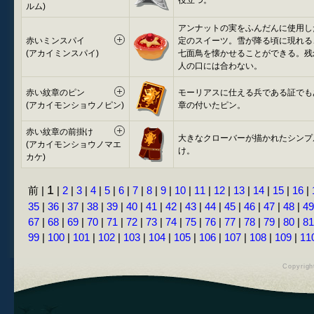
役立つ。
ルム)
アンナットの実をふんだんに使用し
赤いミンスパイ
定のスイーツ。雪が降る頃に現れる
(アカイミンスパイ)
七面鳥を懐かせることができる。残
人の口には合わない。
赤い紋章のピン
モーリアスに仕える兵である証でも
(アカイモンショウノピン)
章の付いたピン。
赤い紋章の前掛け
大きなクローバーが描かれたシンプ
(アカイモンショウノマエ
け。
カケ)
1
前 |
|
2
|
3
|
4
|
5
|
6
|
7
|
8
|
9
|
10
|
11
|
12
|
13
|
14
|
15
|
16
|
35
|
36
|
37
|
38
|
39
|
40
|
41
|
42
|
43
|
44
|
45
|
46
|
47
|
48
|
49
67
|
68
|
69
|
70
|
71
|
72
|
73
|
74
|
75
|
76
|
77
|
78
|
79
|
80
|
81
99
|
100
|
101
|
102
|
103
|
104
|
105
|
106
|
107
|
108
|
109
|
11
Copyrig