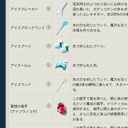
流氷同士のぶつかり合いにも砕ける
アイスブレーカー
流れ着いた、カチンコチンの氷をボ
使ったエレキギター。氷100%の大
氷の力を封じたワンド。魔力を注ぐ
アイスブロックワンド
氷塊を作り出せる。
アイスブーツ
氷で作られたブーツ。
アイスヘルム
氷で作られた兜。
氷の力を封じたワンド。魔力を注ぐ
アイスワンド
の敵1体を瞬時に凍らせて、大ダメ
る。
この籠手で盾を持つと、闇と炎の攻
るという魔法の籠手。クリティカル
愛憎の籠手
成功すると、相手に闇と炎のダメー
(アイゾウノコテ)
え、さらに石化と炎上の状態異常に
がある。