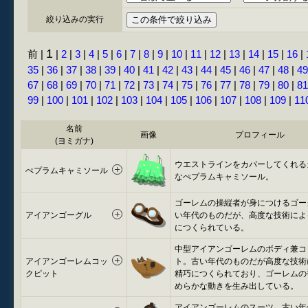
絞り込みの実行
1
前 |
|
2
|
3
|
4
|
5
|
6
|
7
|
8
|
9
|
10
|
11
|
12
|
13
|
14
|
15
|
16
|
35
|
36
|
37
|
38
|
39
|
40
|
41
|
42
|
43
|
44
|
45
|
46
|
47
|
48
|
49
67
|
68
|
69
|
70
|
71
|
72
|
73
|
74
|
75
|
76
|
77
|
78
|
79
|
80
|
81
99
|
100
|
101
|
102
|
103
|
104
|
105
|
106
|
107
|
108
|
109
|
11
名前
画像
プロフィール
(ヨミガナ)
ウエストラインをカバーしてくれる
ぺプラムキャミソール
なぺプラムキャミソール。
ゴーレムの操縦者が身につけるゴー
アイアンゴーグル
い年代のものだが、高度な技術によ
につくられている。
中型アイアンゴーレムのボディ兼コ
アイアンゴーレムコッ
ト。古い年代のものだが高度な技術
クピット
精巧につくられており、ゴーレムの
めらかな動きを生み出している。
アイアンゴーレムのスーツ。古い年