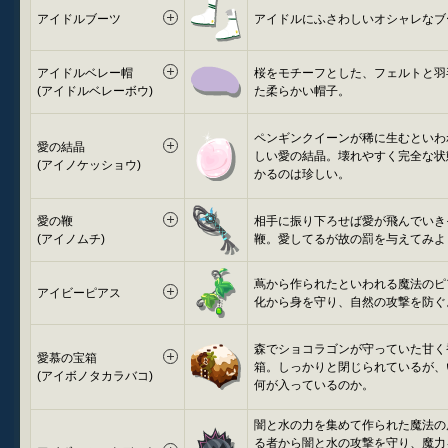
アイドルブーツ
アイドルにふさわしいオシャレなブ
アイドルベレー帽
桜をモチーフとした、フェルトと羽
(アイドルベレーボウ)
た柔らかい帽子。
ペンギンクイーンが稀に生むといわ
愛の結晶
しい愛の結晶。壊れやすく完全な状
(アイノケッショウ)
かるのは珍しい。
愛の鞭
相手に振り下ろせば愛が飛んでいき
(アイノムチ)
鞭。愛してるが故の罰を与えてみよ
蔦から作られたといわれる魔法のピ
アイビーピアス
化から身を守り、自然の攻撃を防ぐ
森でショコラゴンが守っていた甘く
愛慕の宝箱
箱。しっかりと閉じられているが、
(アイボノタカラバコ)
何が入っているのか。
闇と水の力を集めて作られた魔法の
る者から闇と水の攻撃を守り、魔力