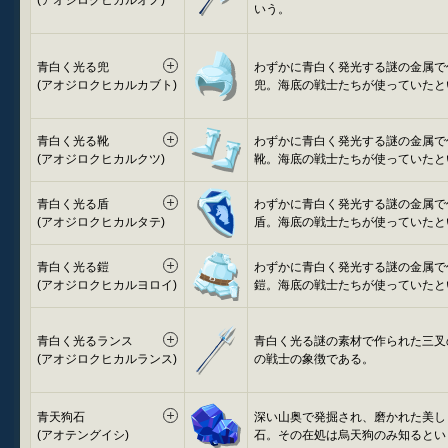
(アオジロクヒカルオノ)
いう。
青白く光る兜
わずかに青白く発光する謎の金属で
(アオジロクヒカルカブト)
兜。海底の戦士たちが使っていたと
青白く光る靴
わずかに青白く発光する謎の金属で
(アオジロクヒカルクツ)
靴。海底の戦士たちが使っていたと
青白く光る盾
わずかに青白く発光する謎の金属で
(アオジロクヒカルタテ)
盾。海底の戦士たちが使っていたと
青白く光る鎧
わずかに青白く発光する謎の金属で
(アオジロクヒカルヨロイ)
鎧。海底の戦士たちが使っていたと
青白く光るランス
青白く光る謎の素材で作られた三叉
(アオジロクヒカルランス)
の戦士の象徴である。
青天狗石
深い山奥で発掘され、磨かれた美し
(アオテングイシ)
石。その在処は烏天狗のみ知るとい