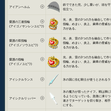
鉄でできた兜。少し重いが、頭を守
アイアンヘルム
役立つ。
光、炎、雷の3つの力を融合して作
愛護の三連指輪
指輪。めまい、炎上、麻痺の脅威を
(アイゴノサンレンユビワ)
力がある。
光、炎、雷の3つの力を融合して作
愛護の双指輪
指輪。めまい、炎上、麻痺の脅威を
(アイゴノソウユビワ)
る力がある。
光、炎、雷の3つの力を融合して作
愛護の指輪
指輪。めまい、炎上、麻痺の脅威を
(アイゴノユビワ)
る力がある。
アイシクルランス
氷の国に住む騎士が使うとされるラ
氷の魔力が宿ったナイフ。鞘は脚に
るようになっている。急激に凍りつ
アイシクルリッパー
速さでターゲットを切り裂き、相手
にする。