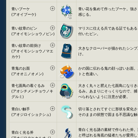
青いブーケ
青い花を集めて作ったブーケ。強さ
(アオイブーケ)
感じる。
青い紋章のピン
マリスに仕える兵である証でもある
(アオイモンショウノピン)
付いたピン。
青い紋章の前掛け
大きなクローバーが描かれたシンプ
(アオイモンショウノマエ
け。
カケ)
青鬼のお面
かの国に伝わる鬼の顔っぽいお面。
(アオオニノオメン)
トと色違い。
青七面鳥の着ぐるみ
大きく丸々と肥えた七面鳥になりき
(アオシチメンチョウノキ
るみ。あまりにそっくりなので、捕
グルミ)
べられないように注意が必要。
青白い触手
切り落とされてすぐに形状を変化さ
(アオジロイショクシュ)
そのままの状態で固まる不思議な触
青白く光る謎の素材で作られた斧。
青白く光る斧
と呼ばれる海底の猛者たちが愛用し