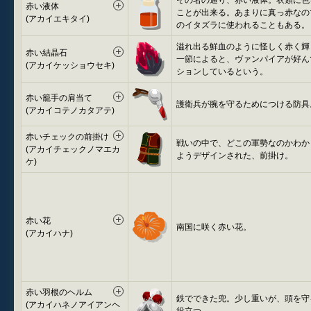
その名の通り、赤い液体。衣類に色
赤い液体
ことが出来る。あまりに真っ赤なの
(アカイエキタイ)
のイタズラに使われることもある。
溢れ出る鮮血のように怪しく赤く輝
赤い結晶石
一節によると、ヴァンパイアが好ん
(アカイケッショウセキ)
ションしているという。
赤い籠手の肩当て
護衛兵が腕を守るためにつける防具
(アカイコテノカタアテ)
赤いチェックの前掛け
戦いの中で、どこの軍勢なのかわか
(アカイチェックノマエカ
ようデザインされた、前掛け。
ケ)
赤い花
南国に咲く赤い花。
(アカイハナ)
赤い羽根のヘルム
鉄でできた兜。少し重いが、頭を守
(アカイハネノアイアンヘ