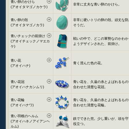
青い卵のかけら
非常に丈夫な青い卵のかけら。
(アオイタマゴノカケラ)
青い卵の殻
非常に硬いトリの卵の殻。頑丈な防
(アオイタマゴノカラ)
そうだ。
青いチェックの前掛け
戦いの中で、どこの軍勢なのかわか
(アオイチェックノマエカ
ようデザインされた、前掛け。
ケ)
青い花
青く澄んだ色の花。
(アオイハナ)
青い花冠
青い花を、久遠の糸とよばれるもの
(アオイハナカンムリ)
合わせた清楚な花冠。
青い花輪
青い花を、久遠の糸とよばれるもの
(アオイハナワ)
合わせた清楚な花輪。
青い羽根のヘルム
鉄でできた兜。少し重いが、頭を守
(アオイハネノアイアンヘ
役立つ。
ルム)