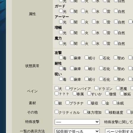
光
闇
火
水
雷
自然
ガード
光
闇
火
水
雷
自然
属性
アーマー
光
闇
火
水
雷
自然
増幅
光
闇
火
水
雷
自然
魔力
光
闇
火
水
雷
自然
攻撃
毒
麻痺
眠り
石化
聖め
耐性
状態異常
毒
麻痺
眠り
石化
聖め
呪い
毒
麻痺
眠り
石化
聖め
犬
ヴァンパイア
ドラゴン
悪魔
ベイン
？？？
眷属
すいか
傲慢
嫉
素材
銀
プラチナ
吸収
金
永眠
その他
クリティカル
体力増加
移動速度
特殊攻撃
特殊攻撃に関して
一覧の表示方法