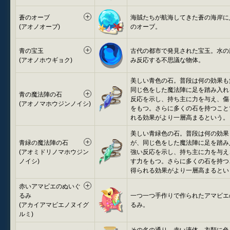
蒼のオーブ
海賊たちが航海してきた蒼の海岸に
(アオノオーブ)
のオーブ。
青の宝玉
古代の都市で発見された宝玉。水の
(アオノホウギョク)
み反応する不思議な物体。
美しい青色の石。普段は何の効果も
同じ色をした魔法陣に足を踏み入れ
青の魔法陣の石
反応を示し、持ち主に力を与え、傷
(アオノマホウジンノイシ)
をもつ。さらに多くの石を持つこと
れる効果がより一層高まるという。
美しい青緑色の石。普段は何の効果
青緑の魔法陣の石
が、同じ色をした魔法陣に足を踏み
(アオミドリノマホウジン
強い反応を示し、持ち主に力を与え
ノイシ)
す力をもつ。さらに多くの石を持つ
得られる効果がより一層高まるとい
赤いアマビエのぬいぐ
るみ
一つ一つ手作りで作られたアマビエ
(アカイアマビエノヌイグ
るみ。
ルミ)