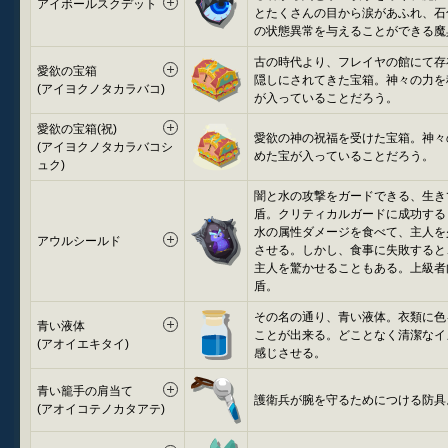
アイボールスクデット
とたくさんの目から涙があふれ、石
の状態異常を与えることができる魔
古の時代より、フレイヤの館にて存
愛欲の宝箱
隠しにされてきた宝箱。神々の力を
(アイヨクノタカラバコ)
が入っていることだろう。
愛欲の宝箱(祝)
愛欲の神の祝福を受けた宝箱。神々
(アイヨクノタカラバコシ
めた宝が入っていることだろう。
ュク)
闇と水の攻撃をガードできる、生き
盾。クリティカルガードに成功する
水の属性ダメージを食べて、主人を
アウルシールド
させる。しかし、食事に失敗すると
主人を驚かせることもある。上級者
盾。
その名の通り、青い液体。衣類に色
青い液体
ことが出来る。どことなく清潔なイ
(アオイエキタイ)
感じさせる。
青い籠手の肩当て
護衛兵が腕を守るためにつける防具
(アオイコテノカタアテ)