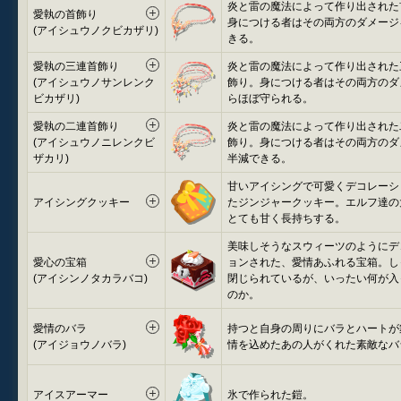
炎と雷の魔法によって作り出された
愛執の首飾り
身につける者はその両方のダメージ
(アイシュウノクビカザリ)
きる。
愛執の三連首飾り
炎と雷の魔法によって作り出された
(アイシュウノサンレンク
飾り。身につける者はその両方のダ
ビカザリ)
らほぼ守られる。
愛執の二連首飾り
炎と雷の魔法によって作り出された
(アイシュウノニレンクビ
飾り。身につける者はその両方のダ
ザカリ)
半減できる。
甘いアイシングで可愛くデコレーシ
アイシングクッキー
たジンジャークッキー。エルフ達の
とても甘く長持ちする。
美味しそうなスウィーツのようにデ
愛心の宝箱
ョンされた、愛情あふれる宝箱。し
(アイシンノタカラバコ)
閉じられているが、いったい何が入
のか。
愛情のバラ
持つと自身の周りにバラとハートが
(アイジョウノバラ)
情を込めたあの人がくれた素敵なバ
アイスアーマー
氷で作られた鎧。