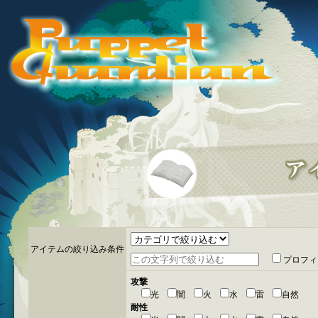
アイテムの絞り込み条件
プロフィ
攻撃
光
闇
火
水
雷
自然
耐性