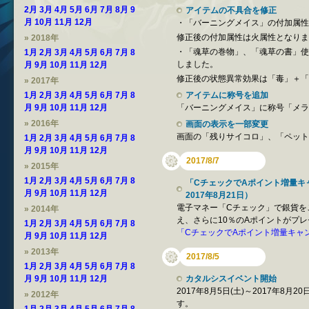
2月
3月
4月
5月
6月
7月
8月
9
アイテムの不具合を修正
月
10月
11月
12月
・「バーニングメイス」の付加属性
修正後の付加属性は火属性となりま
» 2018年
・「魂草の巻物」、「魂草の書」使
1月
2月
3月
4月
5月
6月
7月
8
しました。
月
9月
10月
11月
12月
修正後の状態異常効果は「毒」＋「
» 2017年
1月
2月
3月
4月
5月
6月
7月
8
アイテムに称号を追加
月
9月
10月
11月
12月
「バーニングメイス」に称号「メラ
» 2016年
画面の表示を一部変更
画面の「残りサイコロ」、「ペット
1月
2月
3月
4月
5月
6月
7月
8
月
9月
10月
11月
12月
2017/8/7
» 2015年
1月
2月
3月
4月
5月
6月
7月
8
「CチェックでAポイント増量キャ
月
9月
10月
11月
12月
2017年8月21日）
電子マネー「Cチェック」で銀貨を
» 2014年
え、さらに10％のAポイントがプ
1月
2月
3月
4月
5月
6月
7月
8
「CチェックでAポイント増量キャ
月
9月
10月
11月
12月
» 2013年
2017/8/5
1月
2月
3月
4月
5月
6月
7月
8
月
9月
10月
11月
12月
カタルシスイベント開始
2017年8月5日(土)～2017年8
» 2012年
す。