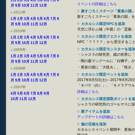
1月
2月
3月
4月
5月
6月
7月
8
イベントの詳細はこちら
月
9月
10月
11月
12月
新すごろくステージ「黄泉の国
» 2011年
新すごろくステージ「黄泉の国」を
1月
2月
3月
4月
5月
6月
7月
8
カタルシス限定NPCを追加
月
9月
10月
11月
12月
天空に浮かぶ城（中庭）の「霊廟」
» 2010年
カタルシス限定クエストを追加
1月
2月
3月
4月
5月
6月
7月
8
NPC「？？？？」から受注するこ
月
9月
10月
11月
12月
カタルシス限定モンスターを追
» 2009年
・シャスラの研究所、鏡の世界に「
1月
2月
3月
4月
5月
6月
7月
8
・闇の森マングールに「白獅子」が
月
9月
10月
11月
12月
・黄泉の国に「大怪火」、「怪火」
» 2008年
カタルシス限定ペットを追加
1月
2月
3月
4月
5月
6月
7月
8
2017年8月5日(土)～2017年8
月
9月
10月
11月
12月
「オバケ（白）」、「キメラアウル
» 2007年
詳細はこちら
4月
5月
6月
7月
8月
9月
10月
11月
12月
カタルシス限定採取ポイントを
シャスラの研究所のゴールマスに採
新アイテムを追加
アップデートの詳細はこちら
焔の宝箱を追加
カタルシスイベント期間中、黄泉の