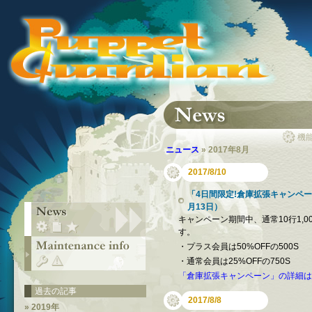
機
ニュース
» 2017年8月
2017/8/10
「4日間限定!倉庫拡張キャンペーン
月13日）
キャンペーン期間中、通常10行1,
す。
・プラス会員は50%OFFの500S
・通常会員は25%OFFの750S
「倉庫拡張キャンペーン」の詳細は
過去の記事
2017/8/8
» 2019年