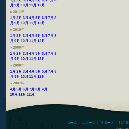
1月
2月
3月
4月
5月
6月
7月
8
月
9月
10月
11月
12月
» 2011年
1月
2月
3月
4月
5月
6月
7月
8
月
9月
10月
11月
12月
» 2010年
1月
2月
3月
4月
5月
6月
7月
8
月
9月
10月
11月
12月
» 2009年
1月
2月
3月
4月
5月
6月
7月
8
月
9月
10月
11月
12月
» 2008年
1月
2月
3月
4月
5月
6月
7月
8
月
9月
10月
11月
12月
» 2007年
4月
5月
6月
7月
8月
9月
10月
11月
12月
ホーム
ニュース
サポート
利用規
Copyrig