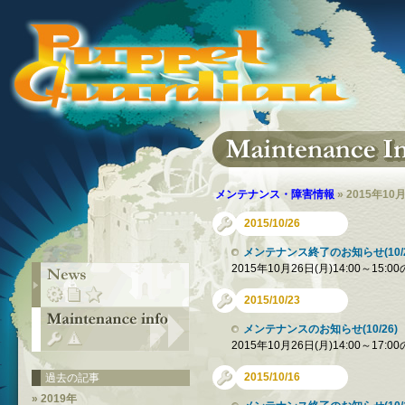
メンテナンス・障害情報
» 2015年10
2015/10/26
メンテナンス終了のお知らせ(10/2
2015年10月26日(月)14:00～
2015/10/23
メンテナンスのお知らせ(10/26)
2015年10月26日(月)14:00～
2015/10/16
過去の記事
» 2019年