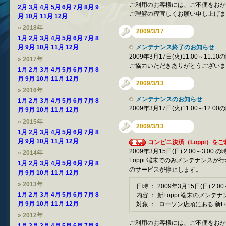
ご利用のお客様には、ご不便をおか
2月
3月
4月
5月
6月
7月
8月
9
ご理解の程宜しくお願い申し上げま
月
10月
11月
12月
» 2018年
2009/3/17
1月
2月
3月
4月
5月
6月
7月
8
月
9月
10月
11月
12月
メンテナンス終了のお知らせ
2009年3月17日(火)11:00～1
» 2017年
ご協力いただきありがとうございま
1月
2月
3月
4月
5月
6月
7月
8
月
9月
10月
11月
12月
2009/3/13
» 2016年
メンテナンスのお知らせ
1月
2月
3月
4月
5月
6月
7月
8
2009年3月17日(火)11:00～1
月
9月
10月
11月
12月
» 2015年
2009/3/13
1月
2月
3月
4月
5月
6月
7月
8
月
9月
10月
11月
12月
コンビニ決済（Loppi）を
2009年3月15日(日) 2:00～3
» 2014年
Loppi 端末でのみメンテナンスが
1月
2月
3月
4月
5月
6月
7月
8
のサービスが停止します。
月
9月
10月
11月
12月
» 2013年
日時 ： 2009年3月15日(日) 2:00
1月
2月
3月
4月
5月
6月
7月
8
内容 ： 新Loppi 端末のメンテナ
月
9月
10月
11月
12月
対象 ： ローソン店頭にある 新Lo
» 2012年
ご利用のお客様には、ご不便をおか