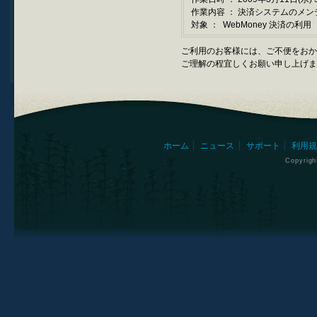
作業内容 ： 決済システムのメン
対象 ： WebMoney 決済の利用
ご利用のお客様には、ご不便をおか
ご理解の程宜しくお願い申し上げま
ホーム
ニュース
サポート
利用規
Copyrig