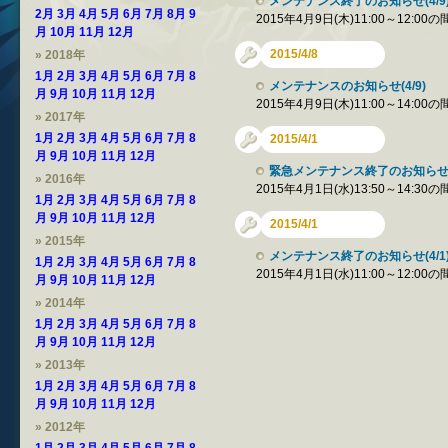
メンテナンス終了のお知らせ(4/9
2月
3月
4月
5月
6月
7月
8月
9
2015年4月9日(木)11:00～12
月
10月
11月
12月
2015/4/8
» 2018年
1月
2月
3月
4月
5月
6月
7月
8
メンテナンスのお知らせ(4/9)
月
9月
10月
11月
12月
2015年4月9日(木)11:00～14
» 2017年
1月
2月
3月
4月
5月
6月
7月
8
2015/4/1
月
9月
10月
11月
12月
緊急メンテナンス終了のお知らせ(4
» 2016年
2015年4月1日(水)13:50～14
1月
2月
3月
4月
5月
6月
7月
8
月
9月
10月
11月
12月
2015/4/1
» 2015年
メンテナンス終了のお知らせ(4/1
1月
2月
3月
4月
5月
6月
7月
8
2015年4月1日(水)11:00～12
月
9月
10月
11月
12月
» 2014年
1月
2月
3月
4月
5月
6月
7月
8
月
9月
10月
11月
12月
» 2013年
1月
2月
3月
4月
5月
6月
7月
8
月
9月
10月
11月
12月
» 2012年