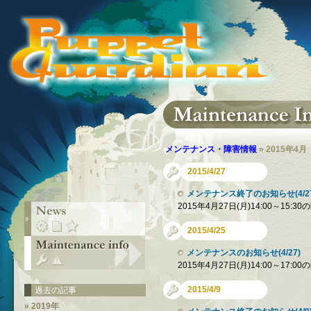
メンテナンス・障害情報
» 2015年4月
2015/4/27
メンテナンス終了のお知らせ(4/27
2015年4月27日(月)14:00～1
2015/4/25
メンテナンスのお知らせ(4/27)
2015年4月27日(月)14:00～1
2015/4/9
過去の記事
» 2019年