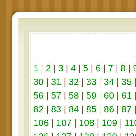
1
|
2
|
3
|
4
|
5
|
6
|
7
|
8
|
30
|
31
|
32
|
33
|
34
|
35
56
|
57
|
58
|
59
|
60
|
61
82
|
83
|
84
|
85
|
86
|
87
106
|
107
|
108
|
109
|
11