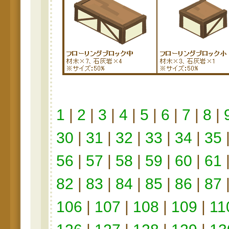
1
|
2
|
3
|
4
|
5
|
6
|
7
|
8
|
30
|
31
|
32
|
33
|
34
|
35
56
|
57
|
58
|
59
|
60
|
61
82
|
83
|
84
|
85
|
86
|
87
106
|
107
|
108
|
109
|
11