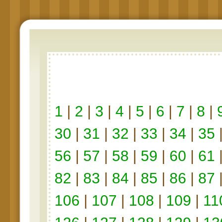
1
|
2
|
3
|
4
|
5
|
6
|
7
|
8
|
30
|
31
|
32
|
33
|
34
|
35
56
|
57
|
58
|
59
|
60
|
61
82
|
83
|
84
|
85
|
86
|
87
106
|
107
|
108
|
109
|
11