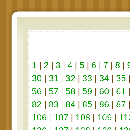
1
|
2
|
3
|
4
|
5
|
6
|
7
|
8
|
30
|
31
|
32
|
33
|
34
|
35
56
|
57
|
58
|
59
|
60
|
61
82
|
83
|
84
|
85
|
86
|
87
106
|
107
|
108
|
109
|
11