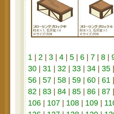
1
|
2
|
3
|
4
|
5
|
6
|
7
|
8
|
30
|
31
|
32
|
33
|
34
|
35
56
|
57
|
58
|
59
|
60
|
61
82
|
83
|
84
|
85
|
86
|
87
106
|
107
|
108
|
109
|
11