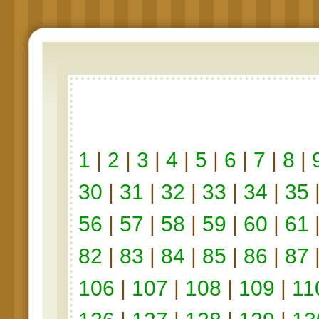
1
|
2
|
3
|
4
|
5
|
6
|
7
|
8
|
30
|
31
|
32
|
33
|
34
|
35
56
|
57
|
58
|
59
|
60
|
61
82
|
83
|
84
|
85
|
86
|
87
106
|
107
|
108
|
109
|
11