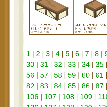
1
|
2
|
3
|
4
|
5
|
6
|
7
|
8
|
30
|
31
|
32
|
33
|
34
|
35
56
|
57
|
58
|
59
|
60
|
61
82
|
83
|
84
|
85
|
86
|
87
106
|
107
|
108
|
109
|
11