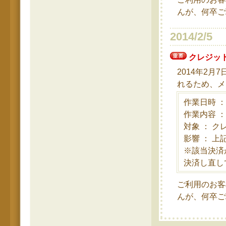
んが、何卒ご
2014/2/5
クレジッ
2014年2
れるため、メ
作業日時 ： 2
作業内容 
対象 ： 
影響 ： 
※該当決済
決済し直し
ご利用のお客
んが、何卒ご