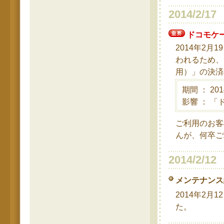
2014/2/17
ドコモケ
2014年2月
われるため、
用）」の決済
期間 ： 201
影響 ： 
ご利用のお客
んが、何卒ご
2014/2/12
メンテナンス終
2014年2月
た。