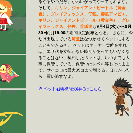
るやるやつだぞ。かわいがってやってくれよな。
そして、
キリン、ジャイアントビートル（黄金
色）、グレイフォックス、仔狸、善狐アマビエ、
キリン、ジャイアントビートル（黄金色）、グレ
イフォックス、仔狸、善狐達
も
9月4日(水)から9月
30日(月)15:00
の期間限定配布となる。 さらに、今
だけ出現している
河童
はなつかせてペットにする
こともできるぞ。 ペットはオーナー契約をすれ
ば、エサ代を支払わない時期があってもいなくな
ることはない。契約したペットは、いつまでも大
事に保管している。保管中はレベル等もそのまま
で、サイコロは最大99コまで増える。ほしかった
ら、買い逃すなよ。
※ ペット召喚機能の詳細はこちら