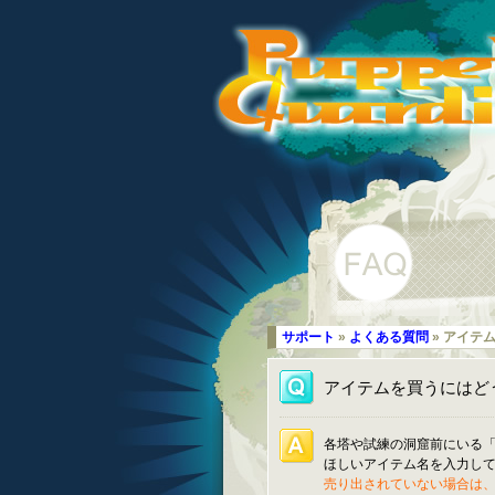
サポート
»
よくある質問
» アイテ
アイテムを買うにはど
各塔や試練の洞窟前にいる
ほしいアイテム名を入力し
売り出されていない場合は