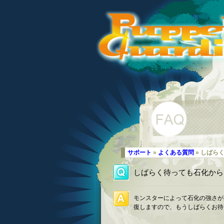
サポート
»
よくある質問
» しばら
しばらく待っても石化から
モンスターによって石化の強さが
復しますので、もうしばらくお待