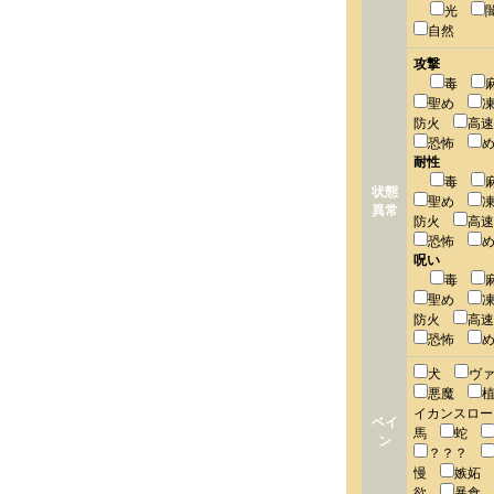
光
自然
攻撃
毒
聖め
防火
高
恐怖
耐性
毒
状態
聖め
異常
防火
高
恐怖
呪い
毒
聖め
防火
高
恐怖
犬
ヴ
悪魔
イカンスロ
ベイ
馬
蛇
ン
？？？
慢
嫉妬
欲
暴食