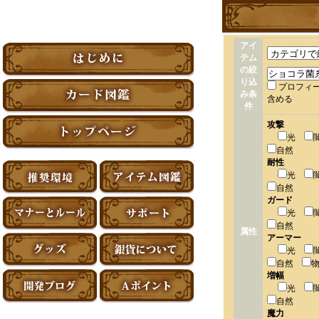
アイ
テム
の絞
り込
プロフィ
み条
含める
件
攻撃
光
自然
耐性
光
自然
ガード
光
自然
属性
アーマー
光
自然
増幅
光
自然
魔力