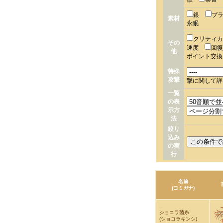
銀
プ
素材
永眠
クリティ
その
速度
回
他
ポイント交
特殊
攻撃
撃に関して詳
一覧
の表
示方
法
絞り
込み
の実
行
名前
(ヨミガナ)
ショコラ菌糸
(ショコラキンシ)