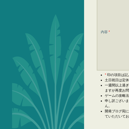
内容
*
*
印の項目は記
土日祝日は定
一週間以上過
ますが再度お
ゲームの攻略
申し訳ござい
ん。
開発ブログ宛
ていただいて