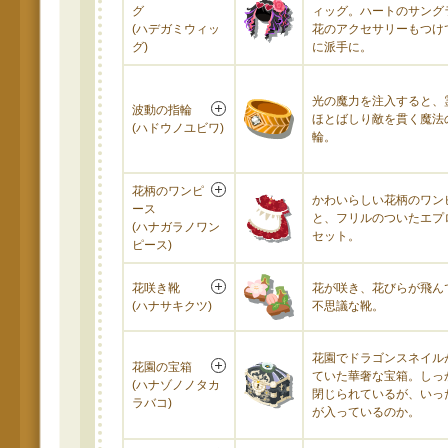
グ
ィッグ。ハートのサング
(ハデガミウィッ
花のアクセサリーもつけ
グ)
に派手に。
光の魔力を注入すると、
波動の指輪
ほとばしり敵を貫く魔法
(ハドウノユビワ)
輪。
花柄のワンピ
かわいらしい花柄のワン
ース
と、フリルのついたエプ
(ハナガラノワン
セット。
ピース)
花咲き靴
花が咲き、花びらが飛ん
(ハナサキクツ)
不思議な靴。
花園でドラゴンスネイル
花園の宝箱
ていた華奢な宝箱。しっ
(ハナゾノノタカ
閉じられているが、いっ
ラバコ)
が入っているのか。