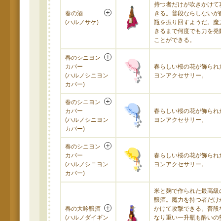
持つ者だけが吹きかけて
春の酒
きる。普段ならしないが
(ハルノサケ)
瓶を振り回すようだ。魔
きるまで何度でも力を発
ことができる。
春のシニヨン
カバー
春らしい桜の花が飾られ
(ハルノシニヨン
ヨンアクセサリー。
カバー)
春のシニヨン
カバー
春らしい桜の花が飾られ
(ハルノシニヨン
ヨンアクセサリー。
カバー)
春のシニヨン
カバー
春らしい桜の花が飾られ
(ハルノシニヨン
ヨンアクセサリー。
カバー)
米と麹で作られた最高級
醸酒。魔力を持つ者だけ
春の大吟醸酒
かけて攻撃できる。普段
(ハルノダイギン
なり重い一升瓶も酔いの