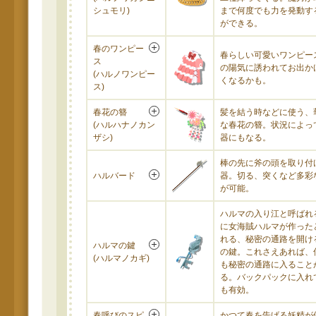
シュモリ)
まで何度でも力を発動す
ができる。
春のワンピー
春らしい可愛いワンピー
ス
の陽気に誘われてお出か
(ハルノワンピー
くなるかも。
ス)
春花の簪
髪を結う時などに使う、
(ハルハナノカン
な春花の簪。状況によっ
ザシ)
器にもなる。
棒の先に斧の頭を取り付
ハルバード
器。切る、突くなど多彩
が可能。
ハルマの入り江と呼ばれ
に女海賊ハルマが作った
れる、秘密の通路を開け
ハルマの鍵
の鍵。これさえあれば、
(ハルマノカギ)
も秘密の通路に入ること
る。バックパックに入れ
も有効。
春呼びのスピ
かつて春を告げる妖精が