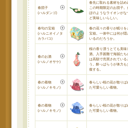
春先に取れる素材を詰め
春団子
この時期限定のお団子。
(ハルダンゴ)
ぽのようなライオンがな
ど美味しいらしい。
春匂の宝箱
春の花々の香りが眠りを
(ハルニオイノタ
宝箱。一体中には何が隠
カラバコ)
いるのだろうか。
桜の香り漂うとても美味
酒。入手困難で海賊たち
春のお酒
は高額で売買されている
(ハルノオサケ)
う。酔っぱらうが体力も
復する。
春の着物
春らしい桜の花が散りば
(ハルノキモノ)
た可愛らしい着物。
春の着物
春らしい桜の花が散りば
(ハルノキモノ)
た可愛らしい着物。