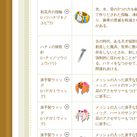
光、水、雷の3つの力を
初花月の指輪
て作りだされた指輪。凍
(ハツハナヅキノ
り、麻痺の脅威を軽減さ
ユビワ)
がある。
古の時代、ある天才猛獣
ハティの操獣
創造した魔具。世界に数
針
存在しないとされ、刺し
(ハティノソウジ
強制的に従わせることが
ュウバリ)
る。ハティをなつかせて、
間連れ歩ける。
派手髪ウィッ
メッシュの入った派手な
グ
ィッグ。ハートのサング
(ハデガミウィッ
花のアクセサリーもつけ
グ)
に派手に。
派手髪ウィッ
メッシュの入った派手な
グ
ィッグ。ハートのサング
(ハデガミウィッ
花のアクセサリーもつけ
グ)
に派手に。
派手髪ウィッ
メッシュの入った派手な