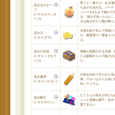
使うと一度だけ、ある場
花火玉のオー
ちあがる花火玉。パーテ
ブ
ンバーを3人まで連れて
(ハナビタマノオ
る。 残さず拾ったなら
ーブ)
きは幹の穴から飛び降り
火薬を紙で包んで球体に
花火玉
の。鑑賞用で一度使うと
(ハナビダマ)
る。
花火の宝箱
危険な気配のする宝箱。
(ハナビノタカラ
には盗賊ギルドの協力が
バコ)
だ。
火薬を詰めて作られた花
花火爆弾
弾。小さいながらも使い
(ハナビバクダン)
良いアイテム。
たくさんの花火が付けら
花火帽子
ょっと危険な帽子。自分
(ハナビボウシ)
賞できない。