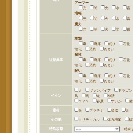
アーマー
光
闇
火
水
増幅
光
闇
火
水
魔力
光
闇
火
水
攻撃
毒
麻痺
眠り
石
性化
恐怖
めまい
耐性
状態異常
毒
麻痺
眠り
石
性化
恐怖
めまい
呪い
毒
麻痺
眠り
石
性化
恐怖
めまい
犬
ヴァンパイア
ドラゴ
ベイン
鳥
馬
蛇
神話
？？？
眷属
すいか
素材
銀
プラチナ
吸収
金
その他
クリティカル
体力増加
特殊攻撃
特殊攻