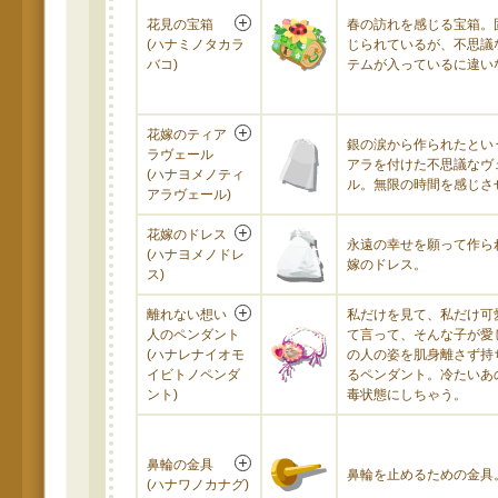
花見の宝箱
春の訪れを感じる宝箱。
(ハナミノタカラ
じられているが、不思議
バコ)
テムが入っているに違い
花嫁のティア
銀の涙から作られたとい
ラヴェール
アラを付けた不思議なヴ
(ハナヨメノティ
ル。無限の時間を感じさ
アラヴェール)
花嫁のドレス
永遠の幸せを願って作ら
(ハナヨメノドレ
嫁のドレス。
ス)
離れない想い
私だけを見て、私だけ可
人のペンダント
て言って、そんな子が愛
(ハナレナイオモ
の人の姿を肌身離さず持
イビトノペンダ
るペンダント。冷たいあ
ント)
毒状態にしちゃう。
鼻輪の金具
鼻輪を止めるための金具
(ハナワノカナグ)