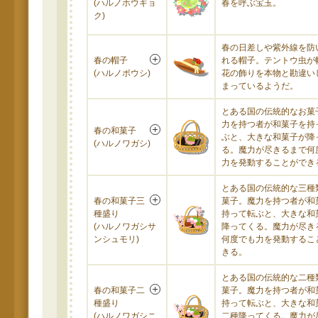
(ハルノホウギョ
春を呼ぶ宝玉。
ク)
春の日差しや紫外線を防
春の帽子
れる帽子。テントウ虫が
(ハルノボウシ)
花の飾りを本物と勘違い
まっているようだ。
とある国の伝統的なお菓
力を持つ者が和菓子を持
春の和菓子
ぶと、大きな和菓子が降
(ハルノワガシ)
る。魔力が尽きるまで何
力を発動することができ
とある国の伝統的な三種
春の和菓子三
菓子。魔力を持つ者が和
種盛り
持って転ぶと、大きな和
(ハルノワガシサ
降ってくる。魔力が尽き
ンシュモリ)
何度でも力を発動するこ
きる。
とある国の伝統的な二種
春の和菓子二
菓子。魔力を持つ者が和
種盛り
持って転ぶと、大きな和
(ハルノワガシニ
二種降ってくる。魔力が