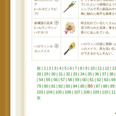
ア
ていたという植物のよう
(ハルヨビノスピ
シンプルで手に馴染みや
ア)
稀に触れた相手を麻痺さ
春爛漫の花束
咲き乱れているたくさん
(ハルランマンノ
花で作られた花束。春を
ハナタバ)
香りにあふれている。
ハロウィン仕様に着飾っ
ハロウィンカ
シのメイス。鳥を追い払
カシメイス
ができるかもしれない。
前
|
1
|
2
|
3
|
4
|
5
|
6
|
7
|
8
|
9
|
10
|
11
|
12
|
1
28
|
29
|
30
|
31
|
32
|
33
|
34
|
35
|
36
|
37
|
38
|
54
|
55
|
56
|
57
|
58
|
59
|
60
|
61
|
62
|
63
|
64
86
79
|
80
|
81
|
82
|
83
|
84
|
85
|
|
87
|
88
|
89
103
|
104
|
105
|
106
|
107
|
108
|
109
|
110
|
11
次