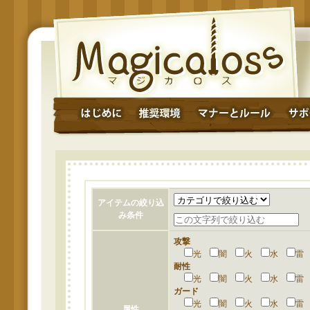
アイテムの絞り込
み条件
攻撃
光
闇
火
水
耐性
光
闇
火
水
ガード
光
闇
火
水
属性