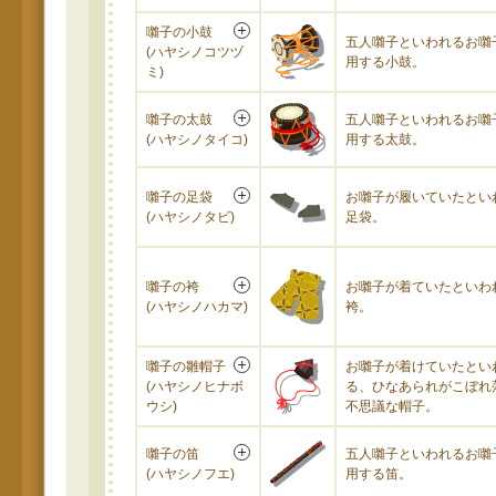
囃子の小鼓
五人囃子といわれるお囃
(ハヤシノコツヅ
用する小鼓。
ミ)
囃子の太鼓
五人囃子といわれるお囃
(ハヤシノタイコ)
用する太鼓。
囃子の足袋
お囃子が履いていたとい
(ハヤシノタビ)
足袋。
囃子の袴
お囃子が着ていたといわ
(ハヤシノハカマ)
袴。
囃子の雛帽子
お囃子が着けていたとい
(ハヤシノヒナボ
る、ひなあられがこぼれ
ウシ)
不思議な帽子。
囃子の笛
五人囃子といわれるお囃
(ハヤシノフエ)
用する笛。