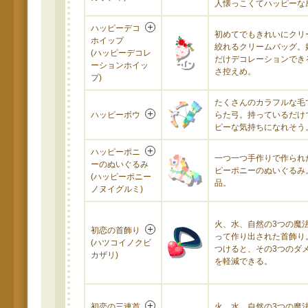
人懐っこくてハッピーな
ハッピーデコ
初めてでもきれいにクリ
ホイップ
絞れるクリームバッグ。
(ハッピーデコレ
だけデコレーションでき
ーションホイッ
さ控えめ。
プ)
たくさんのカラフルな毛
ハッピーボウ
らた弓。持っているだけ
ピーな気持ちになれそう
ハッピーポニ
一つ一つ手作りで作られ
ーのぬいぐるみ
ピーポニーのぬいぐるみ
(ハッピーポニー
品。
ノヌイグルミ)
火、水、自然の3つの魔
初恋の首飾り
って作り出された首飾り
(ハツコイノクビ
つけると、その3つのダ
カザリ)
を軽減できる。
初恋の三連首
火、水、自然の3つの魔