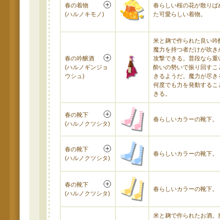
春の着物
春らしい桜の花が散りば
(ハルノキモノ)
た可愛らしい着物。
米と麹で作られた良い吟
魔力を持つ者だけが吹き
春の吟醸酒
攻撃できる。普段なら重
(ハルノギンジョ
酔いの勢いで振り回すこ
ウシュ)
きるようだ。魔力が尽き
何度でも力を発動するこ
きる。
春の靴下
春らしいカラーの靴下。
(ハルノクツシタ)
春の靴下
春らしいカラーの靴下。
(ハルノクツシタ)
春の靴下
春らしいカラーの靴下。
(ハルノクツシタ)
米と麹で作られたお酒。