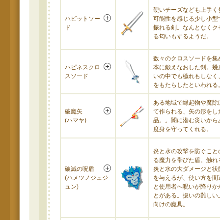
硬いチーズなども上手く
ハビットソー
可能性を感じる少し小型
ド
振れる剣。なんとなくク
る匂いもするようだ。
数々のクロスソードを集
ハピネスクロ
本に鍛えなおした剣。幾
スソード
いの中でも穢れもしなく
をもたらしたといわれる
ある地域で縁起物や魔除
破魔矢
て作られる、矢の形をし
(ハマヤ)
品。。闇に潜む災いから
度身を守ってくれる。
炎と水の攻撃を防ぐこと
る魔力を帯びた盾。触れ
破滅の呪盾
炎と水の大ダメージと状
(ハメツノジュジ
を与えるが、使い方を間
ュン)
と使用者へ呪いが降りか
とがある。扱いの難しい
向けの魔具。