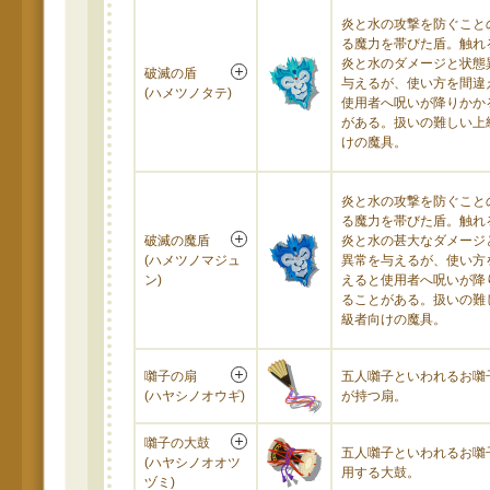
炎と水の攻撃を防ぐこと
る魔力を帯びた盾。触れ
炎と水のダメージと状態
破滅の盾
与えるが、使い方を間違
(ハメツノタテ)
使用者へ呪いが降りかか
がある。扱いの難しい上
けの魔具。
炎と水の攻撃を防ぐこと
る魔力を帯びた盾。触れ
破滅の魔盾
炎と水の甚大なダメージ
(ハメツノマジュ
異常を与えるが、使い方
ン)
えると使用者へ呪いが降
ることがある。扱いの難
級者向けの魔具。
囃子の扇
五人囃子といわれるお囃
(ハヤシノオウギ)
が持つ扇。
囃子の大鼓
五人囃子といわれるお囃
(ハヤシノオオツ
用する大鼓。
ヅミ)