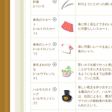
針歯
針のようにとがった細い
(ハリバ)
春色のスカー
ト
春に咲く花などできれい
(ハルイロスカー
た可愛らしいスカート。
ト)
春色のシャツ
肩に可愛いレースをあし
(ハルイロノシャ
春のシャツ。
ツ)
春生まれのひ
堅いカラを破りやっと表
な
ことができた大きなひな
(ハルウマレノヒ
るようになるまでは居座
ナ)
だ。フンに注意。
新しい呪文を作り出すと
ハルサスのイ
る魔法のインク。ハルサ
ンク
は、伝説によると、魔法
(ハルサスノイン
ヴァロンの創始者の名前
ク)
られたという。