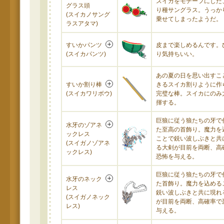
スイカをモチーフにした
グラス頭
り種サングラス。うっか
(スイカノサング
乗せてしまったようだ。
ラスアタマ)
すいかパンツ
皮まで楽しめるんです。
(スイカパンツ)
り気持ちいい。
あの夏の日を思い出すこ
すいか割り棒
きるスイカ割りように作
(スイカワリボウ)
完璧な棒。スイカにのみ
揮する。
巨狼に従う狼たちの牙で
水牙のゾアネ
た至高の首飾り。魔力を
ックレス
ことで鋭い波しぶきと共
(スイガノゾアネ
る大剣が目前を両断、高
ックレス)
恐怖を与える。
巨狼に従う狼たちの牙で
水牙のネック
た首飾り。魔力を込める
レス
鋭い波しぶきと共に現れ
(スイガノネック
が目前を両断、高確率で
レス)
与える。