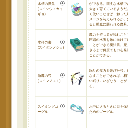
水槽の怪魚
ができる。頑丈な水槽で
(スイソウノカイ
大きく育てているようだ
ギョ)
く使いこなせば、触った
メージを与えられるが、
ると睡魔に襲われる魔具
魔力を持つ者が読むこと
圧縮の水弾を敵に向けて
水弾の書
ことができる魔法書。魔
(スイダンノショ)
きるまで何度でも力を発
ことができる。
眠りの魔力を帯びた弓。
睡魔の弓
なすことができれば、相
(スイマノユミ)
い眠りにいざなうことが
る。
スイミングゴ
水中に入るときに目を保
ーグル
ためのゴーグル。