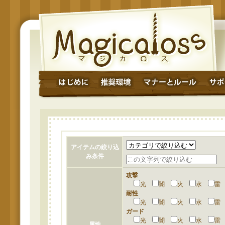
アイテムの絞り込
み条件
攻撃
光
闇
火
水
耐性
光
闇
火
水
ガード
光
闇
火
水
属性