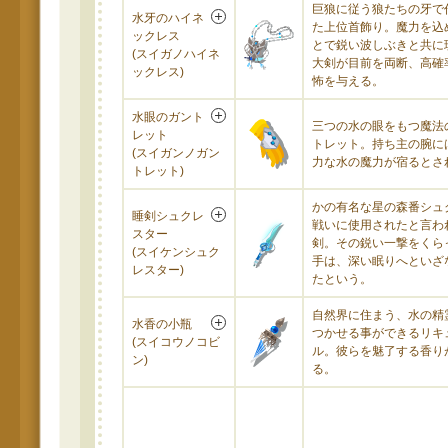
巨狼に従う狼たちの牙で
水牙のハイネ
た上位首飾り。魔力を込
ックレス
とで鋭い波しぶきと共に
(スイガノハイネ
大剣が目前を両断、高確
ックレス)
怖を与える。
水眼のガント
三つの水の眼をもつ魔法
レット
トレット。持ち主の腕に
(スイガンノガン
力な水の魔力が宿るとさ
トレット)
かの有名な星の森番シュ
睡剣シュクレ
戦いに使用されたと言わ
スター
剣。その鋭い一撃をくら
(スイケンシュク
手は、深い眠りへといざ
レスター)
たという。
自然界に住まう、水の精
水香の小瓶
つかせる事ができるリキ
(スイコウノコビ
ル。彼らを魅了する香り
ン)
る。