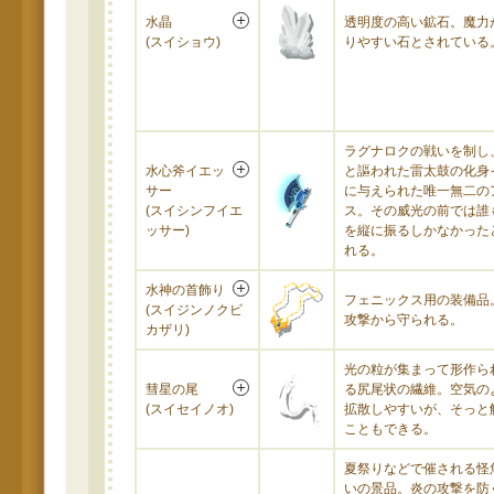
水晶
透明度の高い鉱石。魔力
(スイショウ)
りやすい石とされている
ラグナロクの戦いを制し
水心斧イエッ
と謳われた雷太鼓の化身
サー
に与えられた唯一無二の
(スイシンフイエ
ス。その威光の前では誰
ッサー)
を縦に振るしかなかった
れる。
水神の首飾り
フェニックス用の装備品
(スイジンノクビ
攻撃から守られる。
カザリ)
光の粒が集まって形作ら
彗星の尾
る尻尾状の繊維。空気の
(スイセイノオ)
拡散しやすいが、そっと
こともできる。
夏祭りなどで催される怪
いの景品。炎の攻撃を防