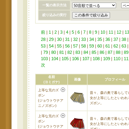
一覧の表示方法
絞り込みの実行
前
|
1
|
2
|
3
|
4
|
5
|
6
|
7
|
8
|
9
|
10
|
11
|
12
|
1
28
|
29
|
30
|
31
|
32
|
33
|
34
|
35
|
36
|
37
|
38
53
|
54
|
55
|
56
|
57
|
58
|
59
|
60
|
61
|
62
|
63
|
79
|
80
|
81
|
82
|
83
|
84
|
85
|
86
|
87
|
88
|
89
103
|
104
|
105
|
106
|
107
|
108
|
109
|
110
|
11
次
名前
画像
プロフィール
(ヨミガナ)
上等な兄のズ
昔々、森の奥で暮らして
ボン
女が上等にしたといわれ
(ジョウトウナア
ズボン。
ニノズボン)
上等な兄のズ
昔々、森の奥で暮らして
ボン
女が上等にしたといわれ
(ジョウトウナア