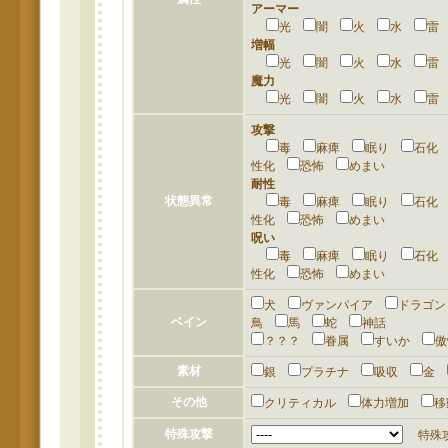
アーマー
光
闇
火
水
増幅
光
闇
火
水
魔力
光
闇
火
水
攻撃
毒
麻痺
眠り
石
性化
恐怖
めまい
耐性
状態異常
毒
麻痺
眠り
石
性化
恐怖
めまい
呪い
毒
麻痺
眠り
石
性化
恐怖
めまい
犬
ヴァンパイア
ドラゴ
ベイン
鳥
馬
蛇
神話
？？？
眷属
すいか
素材
銀
プラチナ
吸収
金
その他
クリティカル
体力増加
特殊攻撃
特殊攻