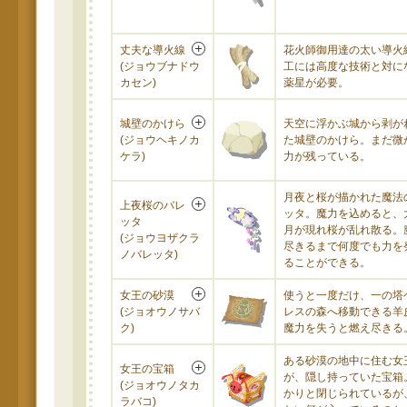
丈夫な導火線
花火師御用達の太い導火
(ジョウブナドウ
工には高度な技術と対に
カセン)
薬星が必要。
城壁のかけら
天空に浮かぶ城から剥が
(ジョウヘキノカ
た城壁のかけら。まだ微
ケラ)
力が残っている。
月夜と桜が描かれた魔法
上夜桜のバレ
ッタ。魔力を込めると、
ッタ
月が現れ桜が乱れ散る。
(ジョウヨザクラ
尽きるまで何度でも力を
ノバレッタ)
ることができる。
女王の砂漠
使うと一度だけ、一の塔
(ジョオウノサバ
レスの森へ移動できる羊
ク)
魔力を失うと燃え尽きる
ある砂漠の地中に住む女
女王の宝箱
が、隠し持っていた宝箱
(ジョオウノタカ
かりと閉じられているが
ラバコ)