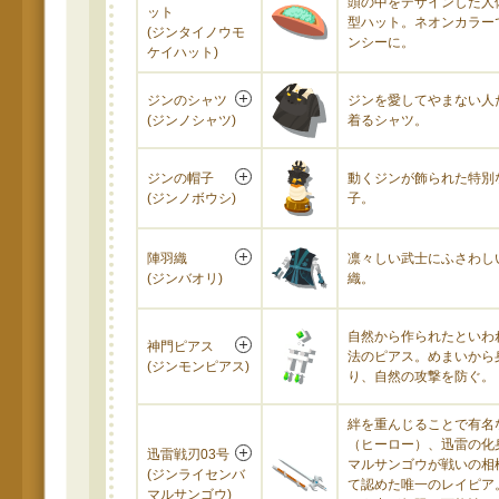
頭の中をデザインした人
ット
型ハット。ネオンカラー
(ジンタイノウモ
ンシーに。
ケイハット)
ジンのシャツ
ジンを愛してやまない人
(ジンノシャツ)
着るシャツ。
ジンの帽子
動くジンが飾られた特別
(ジンノボウシ)
子。
陣羽織
凛々しい武士にふさわし
(ジンバオリ)
織。
自然から作られたといわ
神門ピアス
法のピアス。めまいから
(ジンモンピアス)
り、自然の攻撃を防ぐ。
絆を重んじることで有名
（ヒーロー）、迅雷の化
迅雷戦刃03号
マルサンゴウが戦いの相
(ジンライセンバ
て認めた唯一のレイピア
マルサンゴウ)