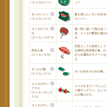
(スイカカメン)
う？
すいかシャツ
夏を感じたいすいか好き
(スイカシャツ)
のシャツ。
スイカのうち
暑い時に扇いで風を起こ
わ
具。スイカの断面が描か
(スイカノウチワ)
る。
武器としても雨具として
西瓜の傘
る便利な西瓜柄の傘。わ
(スイカノカサ)
がら水属性のダメージを
る。
すいかの靴
すいか好きのための靴。
(スイカノクツ)
スイカのサン
スイカをモチーフにした
グラス
り種サングラス。ひょう
(スイカノサング
人が着けがち。
ラス)
スイカのサン