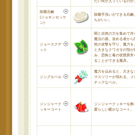
たい何が入っているのか
除菌石鹸
除菌手洗いができる石鹸
(ジョキンセッケ
ちがいい。
ン)
闇と自然の力を集めて作
魔法の盾。攻める者から
ジョースクデ
然の攻撃を守り、魔力を
ット
と大きなクワガタの顎が
み、恐怖と毒の状態異常
ることができる魔具。
魔力を込めると、大きな
ジングルベル
マスツリーが現れる、メ
チックなベル。
ジンジャーク
ジンジャークッキーを飾
ッキーコート
愛らしい暖かなコート。