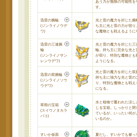
あう力が無限の可能性を
す。
迅雷の腕輪
光と雷の魔力を封じた腕
(ジンライノウデ
ち主に光と雷の力が宿り
ワ)
な魔物とも戦えるように
迅雷の三連腕
光と雷の魔力を封じた三
輪
輪。持ち主に完全な光と
(ジンライノサン
が宿り、特別な魔物とも
レンウデワ)
ようになる。
光と雷の魔力を封じた双
迅雷の双腕輪
持ち主に強力な光と雷の
(ジンライノソウ
り、特別な魔物とも戦え
ウデワ)
になる。
水と植物で覆われた涼し
翠雨の宝箱
じる宝箱。しっかりと閉
(スイウノタカラ
ているが、いったい何が
バコ)
いるのか。
すいか仮面
夏だし、すいかでも被っ