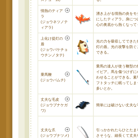
情熱のティア
湧き上がる情熱の炎をモ
ラ
にしたティアラ。身につ
(ジョウネツノテ
心の奥底から熱くなって
ィアラ)
上化け提灯の
光の力を吸収してできた
盾
灯の盾。光の攻撃を防ぐ
(ジョウバケチョ
できる。
ウチンノタテ)
乗馬の達人が使う鞭型の
イピア。馬を傷つけずに
乗馬鞭
わせることができる。素
(ジョウバムチ)
フトタッチに眠ってしま
多いとか。
丈夫な毛皮
(ジョウブナケガ
簡単には破けない丈夫な
ワ)
丈夫な爪
引っかかれたらひとたま
(ジョウブナツメ)
さそうな、細長くて丈夫