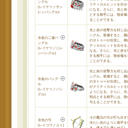
ングル
リティカルヒットを出せ
(レイケツノサン
になる。さらに、光と炎
レンバングル)
とする相手には、致命傷
ることができる。
光と炎の攻撃力を封じ込
ングル。装備すると、腕
冷血の二連バ
のタトゥーが出現し、稀
ングル
ティカルヒットを出せる
(レイケツノニレ
なる。さらに、光と炎を
ンバングル)
する相手には、致命傷を
ことができる。
光と炎の攻撃力を封じ込
ングル。装備すると、腕
冷血のバング
のタトゥーが出現し、低
ル
がクリティカルヒットを
(レイケツノバン
ようになる。さらに、光
グル)
弱点とする相手には、致
与えることができる。
その魔法の弓が打ち出す
冷光の弓
冷たい光のように相手を
(レイコウノユミ)
き、魂までも凍らせてし