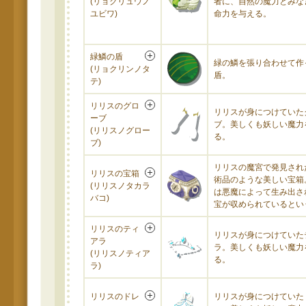
(リョクリュウノ
者に、自然の魔力とみな
ユビワ)
命力を与える。
緑鱗の盾
緑の鱗を張り合わせて作
(リョクリンノタ
盾。
テ)
リリスのグロ
リリスが身につけていた
ーブ
ブ。美しくも妖しい魔力
(リリスノグロー
る。
ブ)
リリスの魔宮で発見され
リリスの宝箱
術品のような美しい宝箱
(リリスノタカラ
は悪魔によって生み出さ
バコ)
宝が収められているとい
リリスのティ
リリスが身につけていた
アラ
ラ。美しくも妖しい魔力
(リリスノティア
る。
ラ)
リリスのドレ
リリスが身につけていた