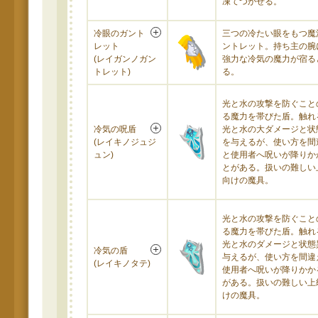
凍てつかせる。
冷眼のガント
三つの冷たい眼をもつ魔
レット
ントレット。持ち主の腕
(レイガンノガン
強力な冷気の魔力が宿る
トレット)
る。
光と水の攻撃を防ぐこと
る魔力を帯びた盾。触れ
冷気の呪盾
光と水の大ダメージと状
(レイキノジュジ
を与えるが、使い方を間
ュン)
と使用者へ呪いが降りか
とがある。扱いの難しい
向けの魔具。
光と水の攻撃を防ぐこと
る魔力を帯びた盾。触れ
光と水のダメージと状態
冷気の盾
与えるが、使い方を間違
(レイキノタテ)
使用者へ呪いが降りかか
がある。扱いの難しい上
けの魔具。