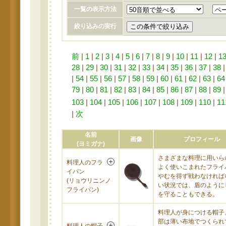
一覧の表示方法
絞り込みの実行
前
|
1
|
2
|
3
|
4
|
5
|
6
|
7
|
8
|
9
|
10
|
11
|
12
|
1
28
|
29
|
30
|
31
|
32
|
33
|
34
|
35
|
36
|
37
|
38
|
54
|
55
|
56
|
57
|
58
|
59
|
60
|
61
|
62
|
63
|
64
79
|
80
|
81
|
82
|
83
|
84
|
85
|
86
|
87
|
88
|
89
103
|
104
|
105
|
106
|
107
|
108
|
109
|
110
|
11
|
次
名前
画像
プロフィール
(ヨミガナ)
さまざまな料理に用いら
料理人のフラ
よく使いこまれたフライ
イパン
やむを得ず戦わなければ
(リョウリニンノ
い状況では、盾のように
フライパン)
を守ることもできる。
料理人が身につける帽子
部は薄い布地でつくられ