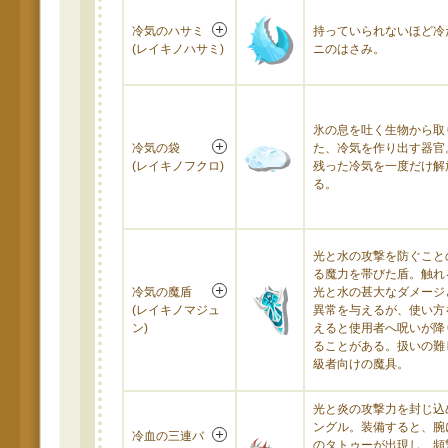
冷気のハサミ
持っていられないほど冷
(レイキノハサミ)
ニのはさみ。
氷の息を吐く生物から取
冷気の袋
た、冷気を作り出す器官
(レイキノフクロ)
残った冷気を一度だけ解
る。
光と水の攻撃を防ぐこと
る魔力を帯びた盾。触れ
冷気の魔盾
光と水の甚大なダメージ
(レイキノマジュ
異常を与えるが、使い方
ン)
えると使用者へ呪いが降
ることがある。扱いの難
級者向けの魔具。
光と炎の攻撃力を封じ込
ングル。装備すると、腕
冷血の三連バ
のタトゥーが出現し、頻