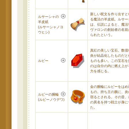
新しい呪文を作り出すと
ルサーシャの
る魔法の羊皮紙。ルサー
羊皮紙
は、伝説によると、魔法
(ルサーシャノヨ
ヴァロンの創始者の名前
ウヒシ)
られたという。
真紅の美しい宝石。数億
炎が結晶化したものだと
ルビー
ものも多い。この宝石を
のは自分の内に燃え上が
力を感じる。
金の腕輪にルビーをはめ
もの。持ち主の腕に、炎
ルビーの腕輪
宿るとされる。その昔、
(ルビーノウデワ)
の異名を持つ戦士が身に
た。