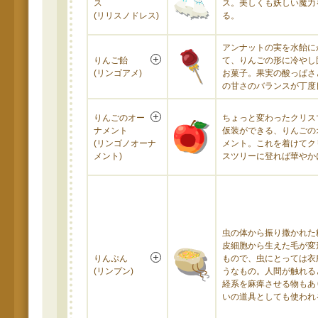
ス
ス。美しくも妖しい魔力
(リリスノドレス)
る。
アンナットの実を水飴に
りんご飴
て、りんごの形に冷やし
(リンゴアメ)
お菓子。果実の酸っぱさ
の甘さのバランスが丁度
りんごのオー
ちょっと変わったクリス
ナメント
仮装ができる、りんごの
(リンゴノオーナ
メント。これを着けてク
メント)
スツリーに登れば華やか
虫の体から振り撒かれた
皮細胞から生えた毛が変
りんぷん
もので、虫にとっては衣
(リンプン)
うなもの。人間が触れる
経系を麻痺させる物もあ
いの道具としても使われ