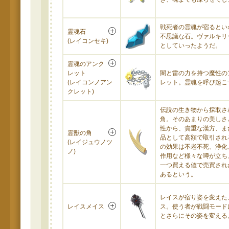
戦死者の霊魂が宿るとい
霊魂石
不思議な石。ヴァルキリ
(レイコンセキ)
としていったようだ。
霊魂のアンク
レット
闇と雷の力を持つ魔性の
(レイコンノアン
レット。霊魂を呼び起こ
クレット)
伝説の生き物から採取さ
角。そのあまりの美しさ
性から、貴重な漢方、ま
霊獣の角
品として高額で取引され
(レイジュウノツ
の効果は不老不死、浄化
ノ)
作用など様々な噂が立ち
一つ買える値で売買され
あるという。
レイスが宿り姿を変えた
レイスメイス
ス。使う者が戦闘モード
とさらにその姿を変える