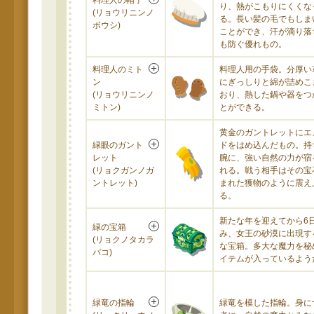
料理人の帽子
り、熱がこもりにくくな
(リョウリニンノ
る。長い髪の毛でもしま
ボウシ)
ことができ、汗が滴り落
も防ぐ優れもの。
料理人のミト
料理人用の手袋。分厚い
ン
にぎっしりと綿が詰めこ
(リョウリニンノ
おり、熱した鍋や器をつ
ミトン)
とができる。
黄金のガントレットにエ
緑眼のガント
ドをはめ込んだもの。持
レット
腕に、強い自然の力が宿
(リョクガンノガ
れる。戦う相手はその宝
ントレット)
まれた獲物のように震え
る。
新たな年を迎えてから6
緑の宝箱
み、女王の砂漠に出現す
(リョクノタカラ
な宝箱。多大な魔力を秘
バコ)
イテムが入っているよう
緑竜の指輪
緑竜を模した指輪。身に