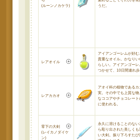
ら
集めることでその力を発
(ルーンノカケラ)
うだ。
アイアンゴーレムが好む
貴重なオイル。かなりい
レアオイル
らしい。アイアンゴーレ
つかせて、10日間連れ
アオイ科の植物であるカ
実。その中でも上質な物
レアカカオ
なココアやチョコレート
に使われる。
永久に溶けることのない
零下の大剣
ら彫り出された美しくも
(レイカノダイケ
い大剣。振り下ろすたび
ン)