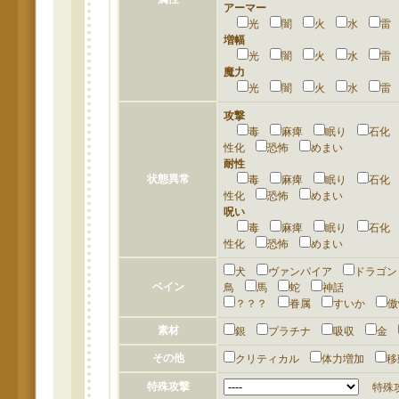
アーマー
光
闇
火
水
増幅
光
闇
火
水
魔力
光
闇
火
水
攻撃
毒
麻痺
眠り
石
性化
恐怖
めまい
耐性
状態異常
毒
麻痺
眠り
石
性化
恐怖
めまい
呪い
毒
麻痺
眠り
石
性化
恐怖
めまい
犬
ヴァンパイア
ドラゴ
ベイン
鳥
馬
蛇
神話
？？？
眷属
すいか
素材
銀
プラチナ
吸収
金
その他
クリティカル
体力増加
特殊攻撃
特殊攻