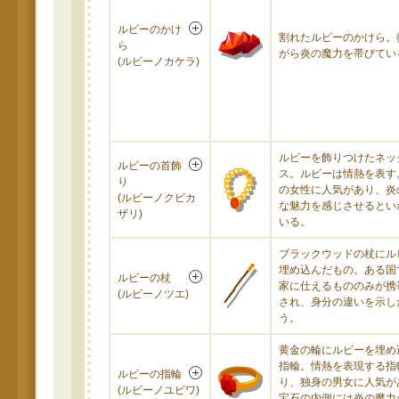
ルビーのかけ
割れたルビーのかけら。
ら
がら炎の魔力を帯びてい
(ルビーノカケラ)
ルビーを飾りつけたネッ
ルビーの首飾
ス。ルビーは情熱を表す
り
の女性に人気があり、炎
(ルビーノクビカ
な魅力を感じさせるとい
ザリ)
いる。
ブラックウッドの杖にル
埋め込んだもの。ある国
ルビーの杖
家に仕えるもののみが携
(ルビーノツエ)
され、身分の違いを示し
う。
黄金の輪にルビーを埋め
指輪。情熱を表現する指
ルビーの指輪
り、独身の男女に人気が
(ルビーノユビワ)
宝石の内側には炎の魔力