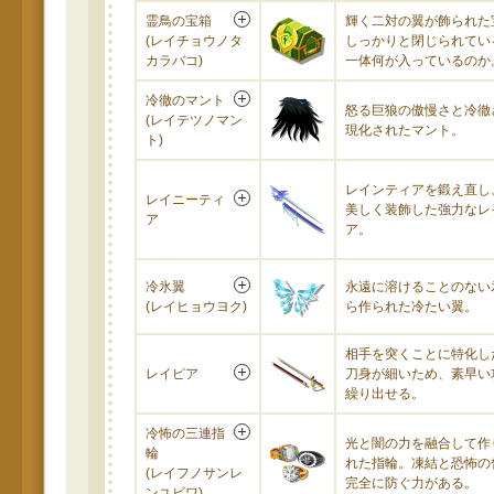
霊鳥の宝箱
輝く二対の翼が飾られた
(レイチョウノタ
しっかりと閉じられてい
カラバコ)
一体何が入っているのか
冷徹のマント
怒る巨狼の傲慢さと冷徹
(レイテツノマン
現化されたマント。
ト)
レインティアを鍛え直し
レイニーティ
美しく装飾した強力なレ
ア
ア。
冷氷翼
永遠に溶けることのない
(レイヒョウヨク)
ら作られた冷たい翼。
相手を突くことに特化し
レイピア
刀身が細いため、素早い
繰り出せる。
冷怖の三連指
光と闇の力を融合して作
輪
れた指輪。凍結と恐怖の
(レイフノサンレ
完全に防ぐ力がある。
ンユビワ)