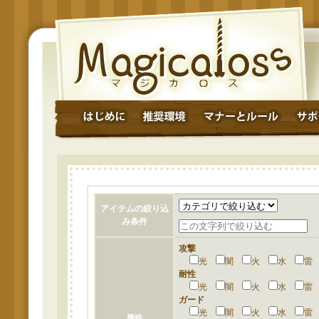
アイテムの絞り込
み条件
攻撃
光
闇
火
水
耐性
光
闇
火
水
ガード
光
闇
火
水
属性