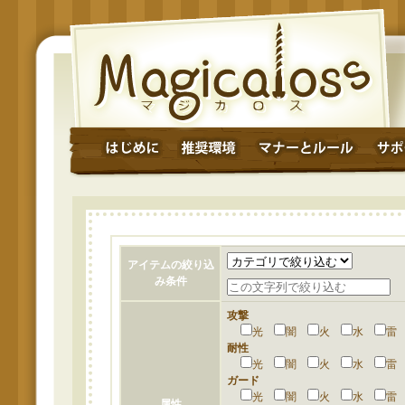
アイテムの絞り込
み条件
攻撃
光
闇
火
水
耐性
光
闇
火
水
ガード
光
闇
火
水
属性