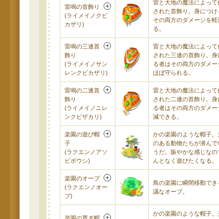
雷と大地の魔法によって
雷鳴の首飾り
された首飾り。身につけ
(ライメイノクビ
その両方のダメージを軽
カザリ)
る。
雷鳴の三連首
雷と大地の魔法によって
飾り
された三連の首飾り。身
(ライメイノサン
る者はその両方のダメー
レンクビカザリ)
ほぼ守られる。
雷鳴の二連首
雷と大地の魔法によって
飾り
された二連の首飾り。身
(ライメイノニレ
る者はその両方のダメー
ンクビザカリ)
減できる。
楽園の遊び帽
かの楽園のような帽子。
子
のある動物たちが潜んで
(ラクエンノアソ
うだ。賑やかな感じなの
ビボウシ)
んとなく遊びたくなる。
楽園のオーブ
鳥の楽園に瞬間移動でき
(ラクエンノオー
議なオーブ。
ブ)
かの楽園のような帽子。
楽園の寛ぎ帽