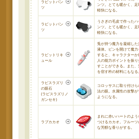
ラビットパン
ンツ。とても暖かく、足
ツ
軽快になる。
うさぎの毛皮で作ったハ
ラビットパン
ンツ。とても暖かく、足
ツ
軽快になる。
兎が持つ魔力を凝縮した
液体。ビンを開けて魔力
ラビットリキ
すると、キャラクターか
ュール
人の能力ポイントを振り
すことができる。また、
を宿す杵の材料にもなる
ラピスラズリ
コロッサスに取り付けら
の眼石
法の眼。水属性の攻撃が
(ラピスラズリノ
ようになる。
ガンセキ)
まれに赤いハートのよう
ラブカカオ
つけるカカオ。フルーツ
な芳醇な香りがする。