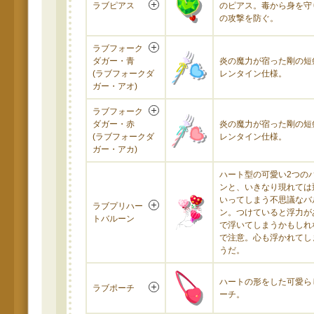
ラブピアス
のピアス。毒から身を守
の攻撃を防ぐ。
ラブフォーク
ダガー・青
炎の魔力が宿った剛の短
(ラブフォークダ
レンタイン仕様。
ガー・アオ)
ラブフォーク
ダガー・赤
炎の魔力が宿った剛の短
(ラブフォークダ
レンタイン仕様。
ガー・アカ)
ハート型の可愛い2つの
ンと、いきなり現れては
いってしまう不思議なバ
ラブプリハー
ン。つけていると浮力が
トバルーン
で浮いてしまうかもしれ
で注意。心も浮かれてし
うだ。
ハートの形をした可愛ら
ラブポーチ
ーチ。