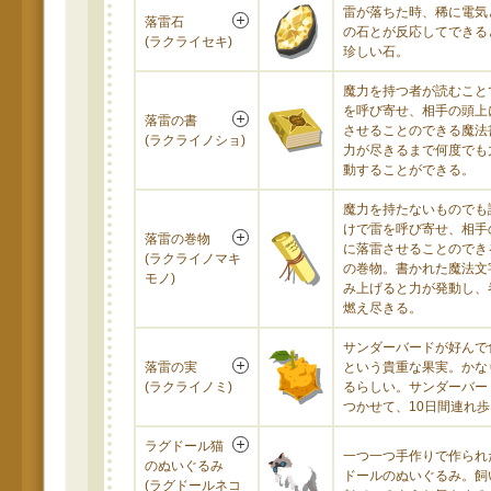
雷が落ちた時、稀に電気
落雷石
の石とが反応してできる
(ラクライセキ)
珍しい石。
魔力を持つ者が読むこと
を呼び寄せ、相手の頭上
落雷の書
させることのできる魔法
(ラクライノショ)
力が尽きるまで何度でも
動することができる。
魔力を持たないものでも
けで雷を呼び寄せ、相手
落雷の巻物
に落雷させることのでき
(ラクライノマキ
の巻物。書かれた魔法文
モノ)
み上げると力が発動し、
燃え尽きる。
サンダーバードが好んで
落雷の実
という貴重な果実。かな
(ラクライノミ)
るらしい。サンダーバー
つかせて、10日間連れ
ラグドール猫
一つ一つ手作りで作られ
のぬいぐるみ
ドールのぬいぐるみ。飼
(ラグドールネコ