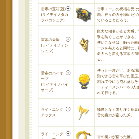
雷帝の宝箱(祝)
雷帝トールの祝福を受け
(ライテイノタカ
箱。神々の力を秘めた宝
ラバコシュク)
ていることだろう。
巨大な稲妻が走る大盾。
撃を防ぐことができる。
雷帝の天盾
使いこなせば、触った敵
(ライテイノテン
ージを与えると同時に、
ジュン)
命力へと変える雷帝の加
る。
使うと一度だけ、ある場
雷帝のハイオ
動できる雷を帯びた宝玉
ーブ
割れて今にも崩れ落ちそ
(ライテイノハイ
ーティーメンバーを3人
オーブ)
れて行ける。
ライトニング
幾度となく降り注ぐ稲妻
アックス
雷の魔力が宿った斧。
ライトニング
雷の魔力が宿った鞭。