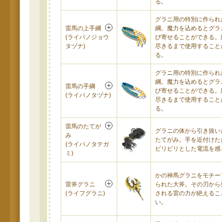
る。
グラニ用の特別に作られ
雷馬の上手綱
綱。魔力を込めるとグラ
(ライバノジョウ
び寄せることができる。
タヅナ)
尽きるまで使用すること
る。
グラニ用の特別に作られ
綱。魔力を込めるとグラ
雷馬の手綱
び寄せることができる。
(ライバノタヅナ)
尽きるまで使用すること
る。
雷馬のたてが
グラニの体から引き抜い
み
たてがみ。手を近付けた
(ライバノタテガ
ピリピリとした電流を感
ミ)
かの神馬グラニをモチー
雷斧グラニ
られた大斧。その刃から
(ライフグラニ)
される雷の力が絶えるこ
い。