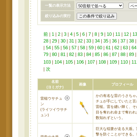
一覧の表示方法
絞り込みの実行
前
|
1
|
2
|
3
|
4
|
5
|
6
|
7
|
8
|
9
|
10
|
11
|
12
|
1
28
|
29
|
30
|
31
|
32
|
33
|
34
|
35
|
36
|
37
|
38
|
54
|
55
|
56
|
57
|
58
|
59
|
60
|
61
|
62
|
63
|
64
79
|
80
|
81
|
82
|
83
|
84
|
85
|
86
|
87
|
88
|
89
103
|
104
|
105
|
106
|
107
|
108
|
109
|
110
|
11
|
次
名前
画像
プロフィール
(ヨミガナ)
かの有名な雷のうさちゃ
雷槌ウサチュ
チュが手にしていたと言
ン
雷槌。雷を纏い輝く、そ
(ライツイウサチ
目を奪われ命まで奪われ
ュン)
数知れずという。
巨大な稲妻が走る大盾。
撃を防ぐことができる。