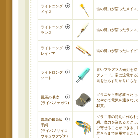
ライトニング
雷の魔力が宿ったメイス
メイス
ライトニング
雷の魔力が宿ったランス
ランス
ライトニング
雷の魔力が宿ったレイピ
レイピア
青いプラズマの光刃を持
ライトロング
グソード。常に流電する
ソード
元を照らす明かりにもな
グラニから剥ぎ取った毛
雷馬の毛皮
なやかで電気を通さない
(ライバノケガワ)
材質。
グラニ用の特別に作られ
雷馬の最高級
綱。魔力を込めるとグラ
手綱
び寄せることができる。
(ライバノサイコ
尽きるまで使用すること
ウキュウタヅナ)