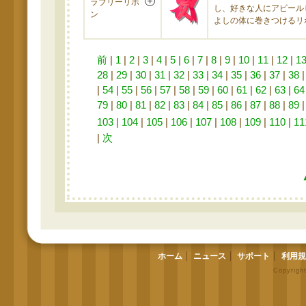
ラブリーリボ
し、好きな人にアピール
ン
よしの体に巻きつけるリ
前
|
1
|
2
|
3
|
4
|
5
|
6
|
7
|
8
|
9
|
10
|
11
|
12
|
1
28
|
29
|
30
|
31
|
32
|
33
|
34
|
35
|
36
|
37
|
38
|
54
|
55
|
56
|
57
|
58
|
59
|
60
|
61
|
62
|
63
|
64
79
|
80
|
81
|
82
|
83
|
84
|
85
|
86
|
87
|
88
|
89
103
|
104
|
105
|
106
|
107
|
108
|
109
|
110
|
11
|
次
ホーム
ニュース
サポート
利用規
Copyrigh