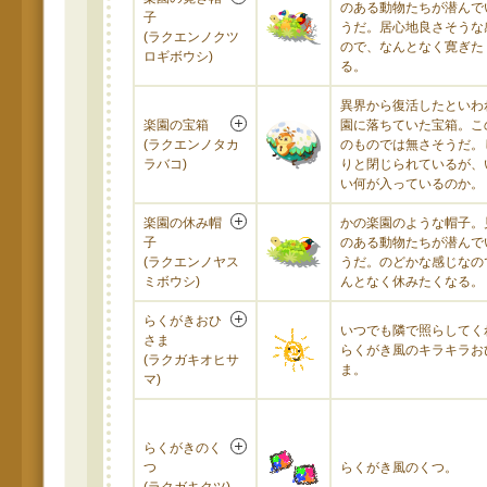
のある動物たちが潜んで
子
うだ。居心地良さそうな
(ラクエンノクツ
ので、なんとなく寛ぎた
ロギボウシ)
る。
異界から復活したといわ
楽園の宝箱
園に落ちていた宝箱。こ
(ラクエンノタカ
のものでは無さそうだ。
ラバコ)
りと閉じられているが、
い何が入っているのか。
楽園の休み帽
かの楽園のような帽子。
子
のある動物たちが潜んで
(ラクエンノヤス
うだ。のどかな感じなの
ミボウシ)
んとなく休みたくなる。
らくがきおひ
いつでも隣で照らしてく
さま
らくがき風のキラキラお
(ラクガキオヒサ
ま。
マ)
らくがきのく
つ
らくがき風のくつ。