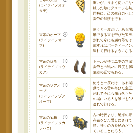
雷帝の大盾
重いが、うまく使いこな
(ライテイノオオ
触った敵にダメージを与
タテ)
同時に、己の生命力へと
雷帝の加護を得る。
使うと一度だけ、ある場
雷帝のオーブ
動できる雷を帯びた宝玉
(ライテイノオー
割れて今にも崩れ落ちそ
ブ)
成すればパーティーメン
連れて行けるようになる
雷帝の双角
トールが持つ二本の立派
(ライテイノソウ
雷帝との戦いに幾度も勝
カク)
強者の証でもある。
使うと一度だけ、ある場
雷帝のゾアオ
動できる雷を帯びた宝玉
ーブ
割れて今にも崩れ落ちそ
(ライテイノゾア
の場にいる人を誰でも9
オーブ)
連れて行ける。
古の時代より、絶海の果
雷帝の宝箱
存在をひた隠しにされて
(ライテイノタカ
箱。神々の力を秘めた宝
ラバコ)
ていることだろう。