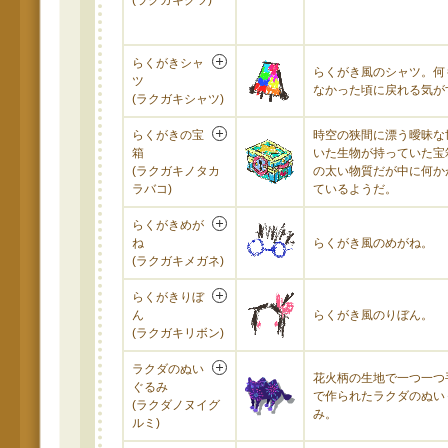
(ラクガキクツ)
らくがきシャ
らくがき風のシャツ。何
ツ
なかった頃に戻れる気が
(ラクガキシャツ)
らくがきの宝
時空の狭間に漂う曖昧な
箱
いた生物が持っていた宝
(ラクガキノタカ
の太い物質だが中に何か
ラバコ)
ているようだ。
らくがきめが
ね
らくがき風のめがね。
(ラクガキメガネ)
らくがきりぼ
ん
らくがき風のりぼん。
(ラクガキリボン)
ラクダのぬい
花火柄の生地で一つ一つ
ぐるみ
で作られたラクダのぬい
(ラクダノヌイグ
み。
ルミ)