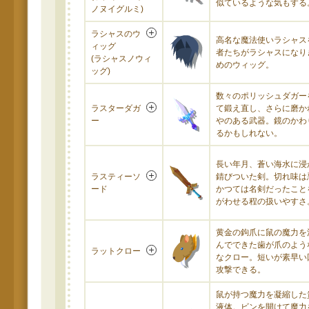
似ているような気もする
ノヌイグルミ)
ラシャスのウ
高名な魔法使いラシャス
ィッグ
者たちがラシャスになり
(ラシャスノウィ
めのウィッグ。
ッグ)
数々のポリッシュダガー
ラスターダガ
て鍛え直し、さらに磨か
ー
やのある武器。鏡のかわ
るかもしれない。
長い年月、蒼い海水に浸
ラスティーソ
錆びついた剣。切れ味は
ード
かつては名剣だったこと
がわせる程の扱いやすさ
黄金の鉤爪に鼠の魔力を
んでできた歯が爪のよう
ラットクロー
なクロー。短いが素早い
攻撃できる。
鼠が持つ魔力を凝縮した
液体。ビンを開けて魔力