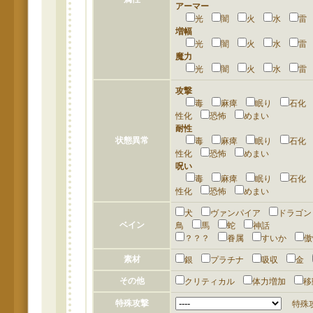
アーマー
光
闇
火
水
増幅
光
闇
火
水
魔力
光
闇
火
水
攻撃
毒
麻痺
眠り
石
性化
恐怖
めまい
耐性
状態異常
毒
麻痺
眠り
石
性化
恐怖
めまい
呪い
毒
麻痺
眠り
石
性化
恐怖
めまい
犬
ヴァンパイア
ドラゴ
ベイン
鳥
馬
蛇
神話
？？？
眷属
すいか
素材
銀
プラチナ
吸収
金
その他
クリティカル
体力増加
特殊攻撃
特殊攻