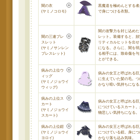
闇の衣
黒魔道を極めんとする者
(ヤミノコロモ)
で身につける衣類。
闇の攻撃力を封じ込めた
闇の三連ブレ
レット。装備すると、頻
スレット
リティカルヒットを出せ
(ヤミノサンレン
になる。さらに、闇を弱
ブレスレット)
る相手には、致命傷を与
とができる。
病みの上位ウ
病みの女王と呼ばれる巨
ィッグ
に生えていた髪の毛。つ
(ヤミノジョウイ
かなり暗い気持ちになる
ウィッグ)
病みの上位ス
病みの女王と呼ばれる巨
カート
につけているスカート。
(ヤミノジョウイ
物悲しい気持ちになる。
スカート)
病みの上位鎧
病みの女王と呼ばれる巨
(ヤミノジョウイ
につけている鎧。身につ
ヨロイ)
かなり落ち込み気味。