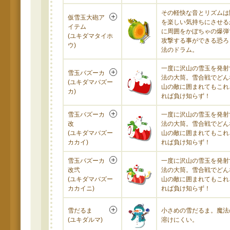
その軽快な音とリズムは
仮雪玉大砲ア
を楽しい気持ちにさせる
イテム
に周囲をかぼちゃの爆弾
(ユキダマタイホ
攻撃する事ができる恐ろ
ウ)
法のドラム。
一度に沢山の雪玉を発射
雪玉バズーカ
法の大筒。雪合戦でどん
(ユキダマバズー
山の敵に囲まれてもこれ
カ)
れば負け知らず！
雪玉バズーカ
一度に沢山の雪玉を発射
改
法の大筒。雪合戦でどん
(ユキダマバズー
山の敵に囲まれてもこれ
カカイ)
れば負け知らず！
雪玉バズーカ
一度に沢山の雪玉を発射
改弐
法の大筒。雪合戦でどん
(ユキダマバズー
山の敵に囲まれてもこれ
カカイニ)
れば負け知らず！
雪だるま
小さめの雪だるま。魔法
(ユキダルマ)
溶けにくい。