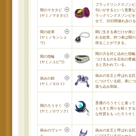
ブラックリンクスゾンビ
闇のマタタビ
匂いがするという貴重な
(ヤミノマタタビ)
ラックリンクスゾンビを
せて、10日間連れ歩け
闇の紋章
闇に生きる者だけが身に
(ヤミノモンショ
れる紋章。持つ者は闇の
ウ)
得ることができる。
闇の力を封じ込めた指輪
闇の指輪
つけるものを石化の脅威
(ヤミノユビワ)
ると言われている。
病みの女王と呼ばれる巨
病みの鎧
につけている鎧。身につ
(ヤミノヨロイ)
落ち込み気味。
普通のろうそくと違って
闇のろうそく
ともすと周りを暗くする
(ヤミノロウソク)
な性質をもったろうそく
病みのヴェー
病みの女王と呼ばれる巨
ル
につけているヴェール。