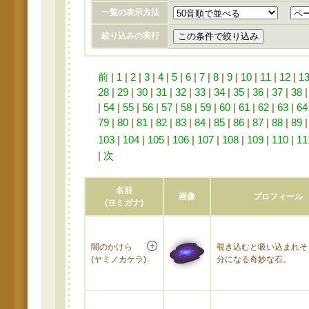
一覧の表示方法
絞り込みの実行
前
|
1
|
2
|
3
|
4
|
5
|
6
|
7
|
8
|
9
|
10
|
11
|
12
|
1
28
|
29
|
30
|
31
|
32
|
33
|
34
|
35
|
36
|
37
|
38
|
54
|
55
|
56
|
57
|
58
|
59
|
60
|
61
|
62
|
63
|
64
79
|
80
|
81
|
82
|
83
|
84
|
85
|
86
|
87
|
88
|
89
103
|
104
|
105
|
106
|
107
|
108
|
109
|
110
|
11
|
次
名前
画像
プロフィール
(ヨミガナ)
闇のかけら
覗き込むと吸い込まれそ
(ヤミノカケラ)
分になる奇妙な石。