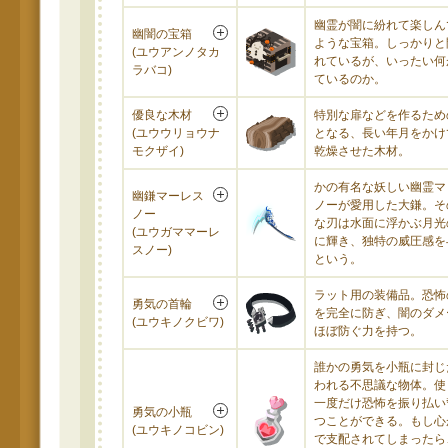
幽霊が闇に紛れて楽しん
幽闇の宝箱
ような宝箱。しっかりと
(ユウアンノタカ
れているが、いったい何
ラバコ)
ているのか。
優良な木材
特別な扉などを作るため
(ユウウリョウナ
となる、長い年月をかけ
モクザイ)
乾燥させた木材。
かの有名な妖しい幽霊マ
幽鎌マーレス
ノーが愛用した大鎌。そ
ノー
な刃は水面に浮かぶ月光
(ユウガママーレ
に輝き、独特の威圧感を
スノー)
という。
ラット用の装備品。恐怖
勇気の首輪
を完全に防ぎ、闇のダメ
(ユウキノクビワ)
ほぼ防ぐ力を持つ。
誰かの勇気を小瓶に封じ
われる不思議な物体。使
一度だけ恐怖を振り払い
勇気の小瓶
つことができる。もし心
(ユウキノコビン)
で支配されてしまったら