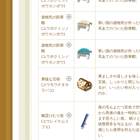
(ユウボクミンノ
耳あてのついた防寒帽。
ボウカンボウ)
遊牧民の防寒
帽
寒い国の遊牧民が作った
(ユウボクミンノ
耳あてのついた防寒帽。
ボウカンボウ)
遊牧民の防寒
帽
寒い国の遊牧民が作った
(ユウボクミンノ
耳あてのついた防寒帽。
ボウカンボウ)
勇ましさや逞しさを強く
勇猛な宝箱
宝箱。しっかりと閉じら
(ユウモウナタカ
るが、いったい何が入っ
ラバコ)
のか。
身の毛もよだつ音色で空
から死者の魂を一時的に
幽霊けむり笛
ます恐ろしい笛。 眠り
(ユウレイケムリ
状態異常を与えるが、肩
ブエ)
感じたら使用を控えたほ
い。