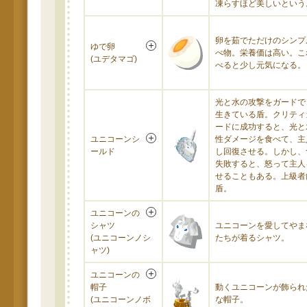
凍らすほど美しいという
卵を茹でただけのシンプ
ゆで卵
べ物。栄養価は高い。こ
(ユデタマゴ)
べると少し元気になる。
光と水の攻撃をガードで
生きている盾。クリティ
ードに成功すると、光と
ユニコーンシ
性ダメージを食べて、主
ールド
し回復させる。しかし、
失敗すると、怒って主人
せることもある。上級者
盾。
ユニコーンの
シャツ
ユニコーンを愛してやま
(ユニコーンノシ
たちが着るシャツ。
ャツ)
ユニコーンの
帽子
動くユニコーンが飾られ
(ユニコーンノボ
な帽子。