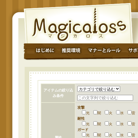
アイテムの絞り込
み条件
攻撃
光
闇
火
水
耐性
光
闇
火
水
ガード
光
闇
火
水
属性