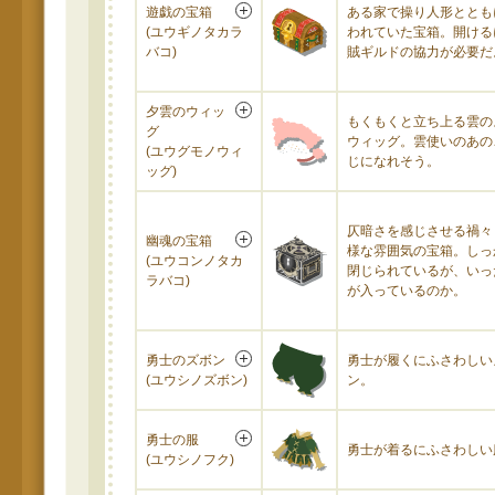
遊戯の宝箱
ある家で操り人形ととも
(ユウギノタカラ
われていた宝箱。開ける
バコ)
賊ギルドの協力が必要だ
夕雲のウィッ
もくもくと立ち上る雲の
グ
ウィッグ。雲使いのあの
(ユウグモノウィ
じになれそう。
ッグ)
仄暗さを感じさせる禍々
幽魂の宝箱
様な雰囲気の宝箱。しっ
(ユウコンノタカ
閉じられているが、いっ
ラバコ)
が入っているのか。
勇士のズボン
勇士が履くにふさわしい
(ユウシノズボン)
ン。
勇士の服
勇士が着るにふさわしい
(ユウシノフク)