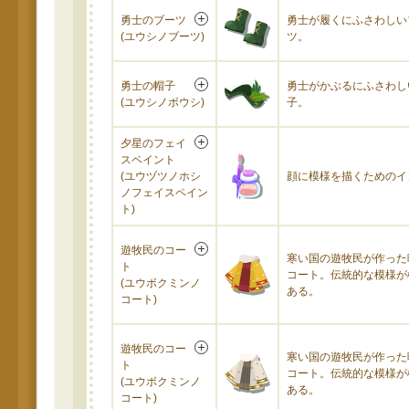
勇士のブーツ
勇士が履くにふさわしい
(ユウシノブーツ)
ツ。
勇士の帽子
勇士がかぶるにふさわし
(ユウシノボウシ)
子。
夕星のフェイ
スペイント
(ユウヅツノホシ
顔に模様を描くためのイ
ノフェイスペイン
ト)
遊牧民のコー
寒い国の遊牧民が作った
ト
コート。伝統的な模様が
(ユウボクミンノ
ある。
コート)
遊牧民のコー
寒い国の遊牧民が作った
ト
コート。伝統的な模様が
(ユウボクミンノ
ある。
コート)