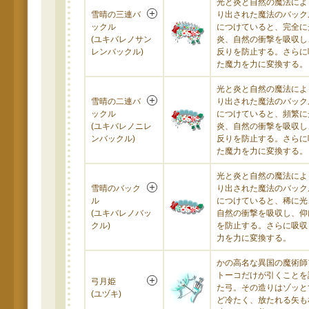
光と炎と自然の魔法によ
雪晴の三連バ
り出された魔法のバック
ックル
につけていると、完全に
(ユキバレノサン
炎、自然の衝撃を吸収し
レンバックル)
反りを防止する。さらに
た魔力を力に変換する。
光と炎と自然の魔法によ
雪晴の二連バ
り出された魔法のバック
ックル
につけていると、頻繁に
(ユキバレノニレ
炎、自然の衝撃を吸収し
ンバックル)
反りを防止する。さらに
た魔力を力に変換する。
光と炎と自然の魔法によ
雪晴のバック
り出された魔法のバック
ル
につけていると、稀に光
(ユキバレノバッ
自然の衝撃を吸収し、仰
クル)
を防止する。さらに吸収
力を力に変換する。
かの高名な異国の魔術師
トーコだけが引くことを
弓月姫
た弓。その造りはゾッと
(ユヅキ)
ど冷たく、放たれる矢も