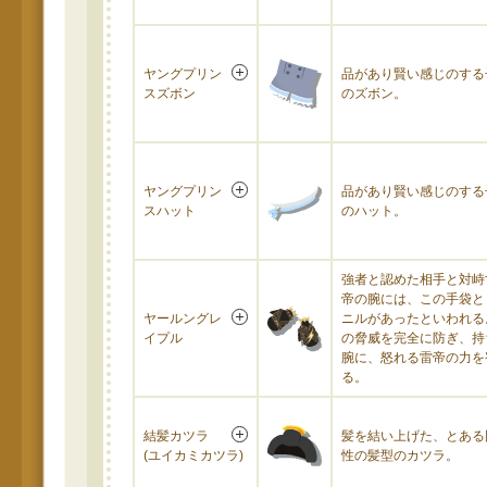
ヤングプリン
品があり賢い感じのする
スズボン
のズボン。
ヤングプリン
品があり賢い感じのする
スハット
のハット。
強者と認めた相手と対峙
帝の腕には、この手袋と
ヤールングレ
ニルがあったといわれる
イプル
の脅威を完全に防ぎ、持
腕に、怒れる雷帝の力を
る。
結髪カツラ
髪を結い上げた、とある
(ユイカミカツラ)
性の髪型のカツラ。