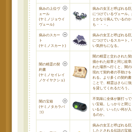
病みの上位ヴ
病みの女王と呼ばれる巨
ェール
につけているヴェール。
(ヤミノジョウイ
とかなり病んでいるのか
ヴェール)
も・・・。
病みのスカー
病みの女王と呼ばれる巨
ト
につけているスカート。
(ヤミノスカート)
い気持ちになる。
闇の精霊と交わされた契
描かれた紋章と同じ紋章
闇の精霊の契
れた場所へ行くと、闇の
約書
現れて契約者の手助けを
(ヤミノセイレイ
れる。より多くの契約書
ノケイヤクショ)
ことで、精霊はさらに強
を貸してくれるだろう。
不気味に全体が脈打って
闇の宝箱
い宝箱。しっかりと閉じ
(ヤミノタカラバ
いるが、いったい何が入
コ)
るのか。
病みの女王と呼ばれる巨
したとされる伝説の宝箱