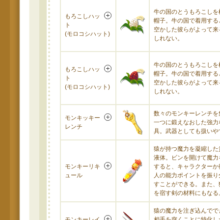
牛の国のとうもろこしを
もろこしハッ
帽子。牛の国で着用する
ト
空かした彼らがよって来
(モロコシハット)
しれない。
牛の国のとうもろこしを
もろこしハッ
帽子。牛の国で着用する
ト
空かした彼らがよって来
(モロコシハット)
しれない。
数々のモンキーレンチを
モンキッキー
一つに鍛えなおした強力
レンチ
具。武器としても扱いや
猿が持つ魔力を凝縮した
液体。ビンを開けて魔力
モンキーリキ
すると、キャラクターか
ュール
人の能力ポイントを振り
すことができる。また、
を宿す剣の材料にもなる
猿の魔力を注ぎ込んでで
モンキーレイ
相手を突くことに特化し