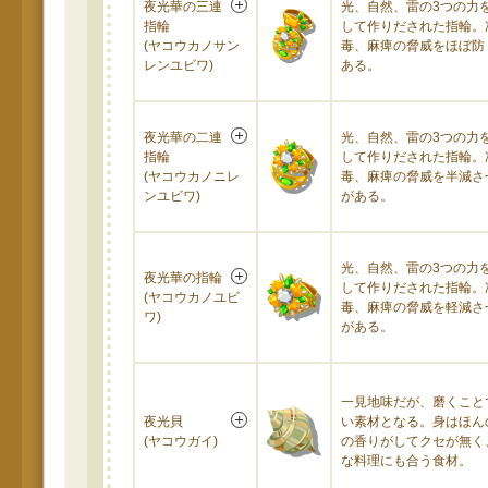
夜光華の三連
光、自然、雷の3つの力
指輪
して作りだされた指輪。
(ヤコウカノサン
毒、麻痺の脅威をほぼ防
レンユビワ)
ある。
夜光華の二連
光、自然、雷の3つの力
指輪
して作りだされた指輪。
(ヤコウカノニレ
毒、麻痺の脅威を半減さ
ンユビワ)
がある。
光、自然、雷の3つの力
夜光華の指輪
して作りだされた指輪。
(ヤコウカノユビ
毒、麻痺の脅威を軽減さ
ワ)
がある。
一見地味だが、磨くこと
夜光貝
い素材となる。身はほん
(ヤコウガイ)
の香りがしてクセが無く
な料理にも合う食材。