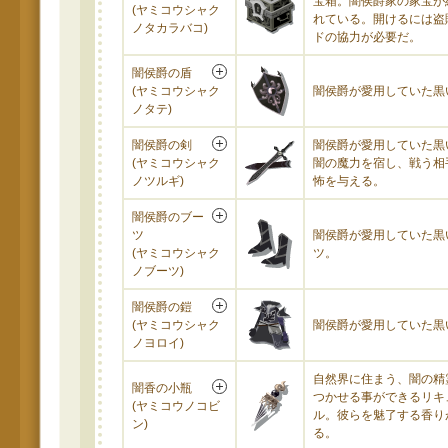
宝箱。闇侯爵家の家宝が
(ヤミコウシャク
れている。開けるには盗
ノタカラバコ)
ドの協力が必要だ。
闇侯爵の盾
(ヤミコウシャク
闇侯爵が愛用していた黒
ノタテ)
闇侯爵の剣
闇侯爵が愛用していた黒
(ヤミコウシャク
闇の魔力を宿し、戦う相
ノツルギ)
怖を与える。
闇侯爵のブー
ツ
闇侯爵が愛用していた黒
(ヤミコウシャク
ツ。
ノブーツ)
闇侯爵の鎧
(ヤミコウシャク
闇侯爵が愛用していた黒
ノヨロイ)
自然界に住まう、闇の精
闇香の小瓶
つかせる事ができるリキ
(ヤミコウノコビ
ル。彼らを魅了する香り
ン)
る。