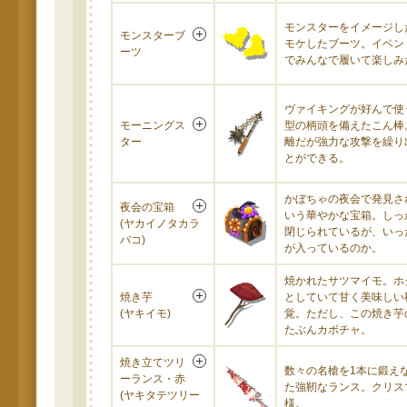
モンスターをイメージし
モンスターブ
モケしたブーツ。イベン
ーツ
でみんなで履いて楽しみ
ヴァイキングが好んで使
モーニングス
型の柄頭を備えたこん棒
ター
離だが強力な攻撃を繰り
とができる。
かぼちゃの夜会で発見さ
夜会の宝箱
いう華やかな宝箱。しっ
(ヤカイノタカラ
閉じられているが、いっ
バコ)
が入っているのか。
焼かれたサツマイモ。ホ
焼き芋
としていて甘く美味しい
(ヤキイモ)
覚。ただし、この焼き芋
たぶんカボチャ。
焼き立てツリ
数々の名槍を1本に鍛え
ーランス・赤
た強靭なランス。クリス
(ヤキタテツリー
様。