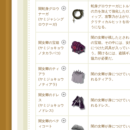
蛇身グロウナーガにトル
闇蛇身グロウ
の力を加えて強化したロ
ナーガ
ィップ。攻撃力が上がり
(ヤミジャシング
クリティカルヒットを出
ロウナーガ)
うになる。
闇の女卿が残したとされ
闇女卿の宝箱
の宝箱。その中には、女
(ヤミジョキョウ
につけた武具が入ってい
ノタカラバコ)
う。開けるには、盗賊ギ
協力が必要だ。
闇女卿のティ
アラ
闇の女卿が身につけてい
(ヤミジョキョウ
れるティアラ。
ノティアラ)
闇女卿のドレ
ス
闇の女卿が身につけてい
(ヤミジョキョウ
れるドレス。
ノドレス)
闇女卿のペテ
ィコート
闇の女卿が身につけてい