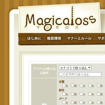
アイテムの絞り込
み条件
攻撃
光
闇
火
水
耐性
光
闇
火
水
ガード
光
闇
火
水
属性