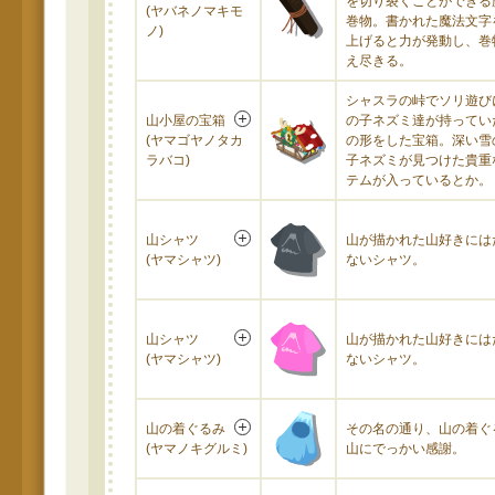
を切り裂くことができる
(ヤバネノマキモ
巻物。書かれた魔法文字
ノ)
上げると力が発動し、巻
え尽きる。
シャスラの峠でソリ遊び
山小屋の宝箱
の子ネズミ達が持ってい
(ヤマゴヤノタカ
の形をした宝箱。深い雪
ラバコ)
子ネズミが見つけた貴重
テムが入っているとか。
山シャツ
山が描かれた山好きには
(ヤマシャツ)
ないシャツ。
山シャツ
山が描かれた山好きには
(ヤマシャツ)
ないシャツ。
山の着ぐるみ
その名の通り、山の着ぐ
(ヤマノキグルミ)
山にでっかい感謝。