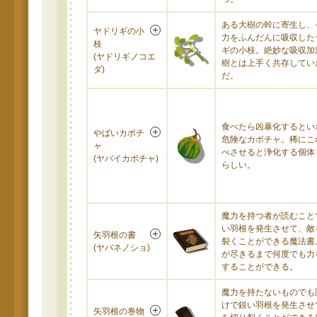
ある大樹の幹に寄生し、
ヤドリギの小
力をふんだんに吸収した
枝
ギの小枝。絶妙な吸収加
(ヤドリギノコエ
樹とは上手く共存してい
ダ)
だ。
食べたら凶暴化するとい
やばいカボチ
危険なカボチャ。稀にこ
ャ
べさせると浄化する個体
(ヤバイカボチャ)
らしい。
魔力を持つ者が読むこと
い羽根を発生させて、敵
矢羽根の書
裂くことができる魔法書
(ヤバネノショ)
が尽きるまで何度でも力
することができる。
魔力を持たないものでも
けで鋭い羽根を発生させ
矢羽根の巻物