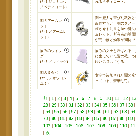
(ヤミジョキョウ
れるペティコート。
ノペティコート)
闇の魔力を帯びた武器と
闇のアームレ
装備すると、闇のダメー
ット
幅させる効果を持つ魔法
(ヤミノアームレ
ムレット。所有者の闇属
ット)
が高いほど効果が期待で
病みのウィッ
病みの女王と呼ばれる巨
グ
に生えていた髪の毛。つ
(ヤミノウィッグ)
暗い気持ちになる。
闇の黄金弓
黄金で装飾された闇の魔
(ヤミノオウゴン
っている、豪華な弓。
ユミ)
前
|
1
|
2
|
3
|
4
|
5
|
6
|
7
|
8
|
9
|
10
|
11
|
12
|
1
28
|
29
|
30
|
31
|
32
|
33
|
34
|
35
|
36
|
37
|
38
|
54
|
55
|
56
|
57
|
58
|
59
|
60
|
61
|
62
|
63
|
64
79
|
80
|
81
|
82
|
83
|
84
|
85
|
86
|
87
|
88
|
89
103
|
104
|
105
|
106
|
107
|
108
|
109
|
110
|
11
|
次