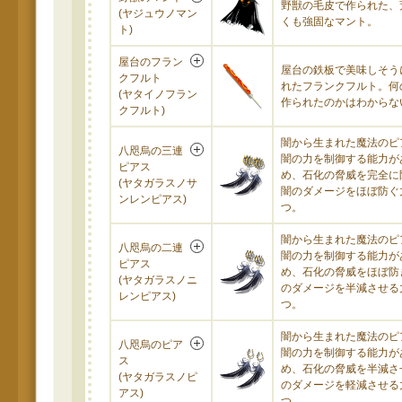
野獣の毛皮で作られた、
(ヤジュウノマン
くも強固なマント。
ト)
屋台のフラン
屋台の鉄板で美味しそう
クフルト
れたフランクフルト。何
(ヤタイノフラン
作られたのかはわからな
クフルト)
闇から生まれた魔法のピ
八咫烏の三連
闇の力を制御する能力が
ピアス
め、石化の脅威を完全に
(ヤタガラスノサ
闇のダメージをほぼ防ぐ
ンレンピアス)
つ。
闇から生まれた魔法のピ
八咫烏の二連
闇の力を制御する能力が
ピアス
め、石化の脅威をほぼ防
(ヤタガラスノニ
のダメージを半減させる
レンピアス)
つ。
闇から生まれた魔法のピ
八咫烏のピア
闇の力を制御する能力が
ス
め、石化の脅威を半減さ
(ヤタガラスノピ
のダメージを軽減させる
アス)
つ。