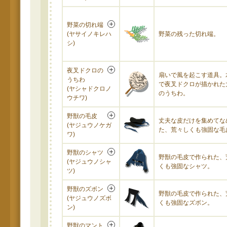
野菜の切れ端
(ヤサイノキレハ
野菜の残った切れ端。
シ)
夜叉ドクロの
扇いで風を起こす道具。
うちわ
で夜叉ドクロが描かれた
(ヤシャドクロノ
のうちわ。
ウチワ)
野獣の毛皮
丈夫な皮だけを集めてな
(ヤジュウノケガ
た、荒々しくも強固な毛
ワ)
野獣のシャツ
野獣の毛皮で作られた、
(ヤジュウノシャ
くも強固なシャツ。
ツ)
野獣のズボン
野獣の毛皮で作られた、
(ヤジュウノズボ
くも強固なズボン。
ン)
野獣のマント