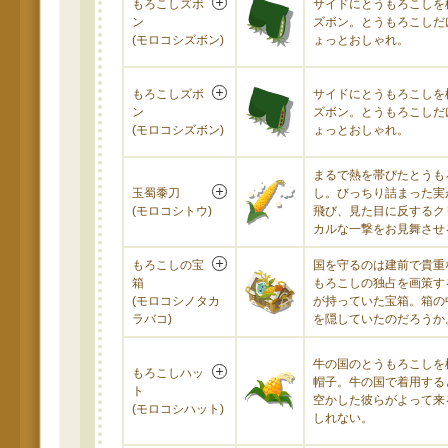
もろこしズボ
サイドにとうもろこしを
ン
ズボン。とうもろこしだ
(モロコシズボン)
ょっとおしゃれ。
もろこしズボ
サイドにとうもろこしを
ン
ズボン。とうもろこしだ
(モロコシズボン)
ょっとおしゃれ。
まるで熱を帯びたとうも
玉蜀黍刀
し。びっちり詰まった実
(モロコシトウ)
飛び、見た目に反するク
カルな一撃をお見舞させ
もろこしの宝
国を守るのは建前で貴重
箱
もろこしの独占を画策す
(モロコシノタカ
が持っていた宝箱。箱の
ラバコ)
を隠していたのだろうか
牛の国のとうもろこしを
もろこしハッ
帽子。牛の国で着用する
ト
空かした彼らがよって来
(モロコシハット)
しれない。