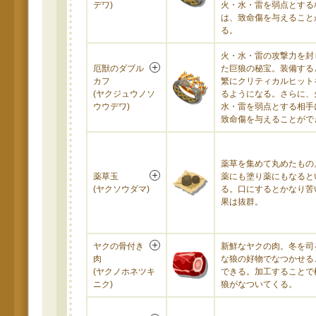
デワ)
火・水・雷を弱点とする
は、致命傷を与えること
る。
火・水・雷の攻撃力を封
厄獣のダブル
た巨狼の秘宝。装備する
カフ
繁にクリティカルヒット
(ヤクジュウノソ
るようになる。さらに、
ウウデワ)
水・雷を弱点とする相手
致命傷を与えることがで
薬草を集めて丸めたもの
薬草玉
薬にも塗り薬にもなると
(ヤクソウダマ)
る。口にするとかなり苦
果は抜群。
ヤクの骨付き
新鮮なヤクの肉。冬を司
肉
な狼の好物でなつかせる
(ヤクノホネツキ
できる。加工することで
ニク)
狼がなついてくる。