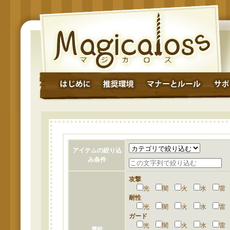
アイテムの絞り込
み条件
攻撃
光
闇
火
水
耐性
光
闇
火
水
ガード
光
闇
火
水
属性