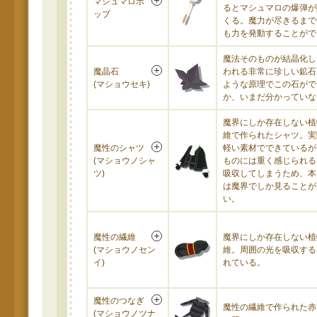
マシュマロポ
るとマシュマロの爆弾が
ップ
くる。魔力が尽きるまで
も力を発動することがで
魔法そのものが結晶化し
魔晶石
われる非常に珍しい鉱石
(マショウセキ)
ような原理でこの石がで
か、いまだ分かっていな
魔界にしか存在しない植
維で作られたシャツ。実
魔性のシャツ
軽い素材でできているが
(マショウノシャ
ものには重く感じられる
ツ)
吸収してしまうため、本
は魔界でしか見ることが
い。
魔性の繊維
魔界にしか存在しない植
(マショウノセン
維。周囲の光を吸収する
イ)
れている。
魔性のつなぎ
魔性の繊維で作られた赤
(マショウノツナ