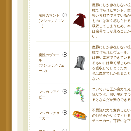
魔界にしか存在しない植
維で作られたマント。実
魔性のマント
軽い素材でできているが
(マショウノマン
ものには重く感じられる
ト)
吸収してしまうため、本
は魔界でしか見ることが
い。
魔界にしか存在しない植
維で作られたヴェール。
魔性のヴェー
は軽い素材でできている
ル
るものには重く感じられ
(マショウノヴェ
を吸収してしまうため、
ール)
色は魔界でしか見ること
ない。
ついている玉が魔力で光
マジカルアイ
議なツタ。暗い場所でつ
ビー
るとなんだか安心できる
不思議な力で変身したい
マジカルチョ
の願望をかなえてくれる
ーカー
チョーカー。可愛いは正