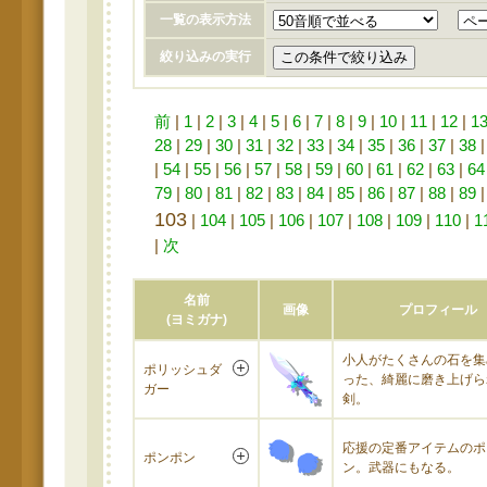
一覧の表示方法
絞り込みの実行
前
|
1
|
2
|
3
|
4
|
5
|
6
|
7
|
8
|
9
|
10
|
11
|
12
|
1
28
|
29
|
30
|
31
|
32
|
33
|
34
|
35
|
36
|
37
|
38
|
54
|
55
|
56
|
57
|
58
|
59
|
60
|
61
|
62
|
63
|
64
79
|
80
|
81
|
82
|
83
|
84
|
85
|
86
|
87
|
88
|
89
103
|
104
|
105
|
106
|
107
|
108
|
109
|
110
|
1
|
次
名前
画像
プロフィール
(ヨミガナ)
小人がたくさんの石を集
ポリッシュダ
った、綺麗に磨き上げら
ガー
剣。
応援の定番アイテムのポ
ポンポン
ン。武器にもなる。