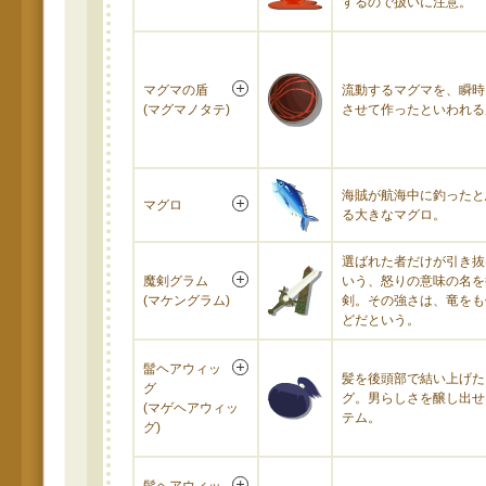
するので扱いに注意。
マグマの盾
流動するマグマを、瞬時
(マグマノタテ)
させて作ったといわれる
海賊が航海中に釣ったと
マグロ
る大きなマグロ。
選ばれた者だけが引き抜
魔剣グラム
いう、怒りの意味の名を
(マケングラム)
剣。その強さは、竜をも
どだという。
髷ヘアウィッ
髪を後頭部で結い上げた
グ
グ。男らしさを醸し出せ
(マゲヘアウィッ
テム。
グ)