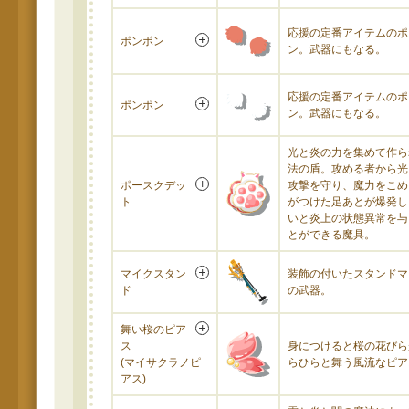
応援の定番アイテムのポ
ポンポン
ン。武器にもなる。
応援の定番アイテムのポ
ポンポン
ン。武器にもなる。
光と炎の力を集めて作ら
法の盾。攻める者から光
ポースクデッ
攻撃を守り、魔力をこめ
ト
がつけた足あとが爆発し
いと炎上の状態異常を与
とができる魔具。
マイクスタン
装飾の付いたスタンドマ
ド
の武器。
舞い桜のピア
ス
身につけると桜の花びら
(マイサクラノピ
らひらと舞う風流なピア
アス)