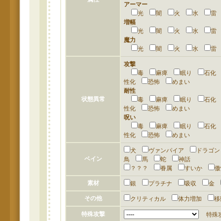
アーマー
光
闇
火
水
増幅
光
闇
火
水
魔力
光
闇
火
水
攻撃
毒
麻痺
眠り
石
性化
恐怖
めまい
耐性
状態異常
毒
麻痺
眠り
石
性化
恐怖
めまい
呪い
毒
麻痺
眠り
石
性化
恐怖
めまい
犬
ヴァンパイア
ドラゴ
ベイン
鳥
馬
蛇
神話
？？？
眷属
すいか
素材
銀
プラチナ
吸収
金
その他
クリティカル
体力増加
特殊攻撃
特殊攻