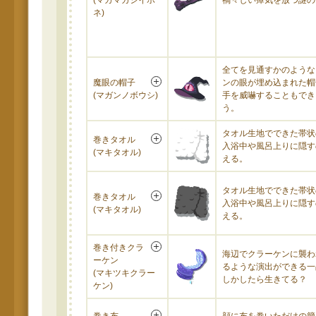
(マガマガシイホ
禍々しい瘴気を放つ謎の
ネ)
全てを見通すかのような
魔眼の帽子
ンの眼が埋め込まれた帽
(マガンノボウシ)
手を威嚇することもでき
う。
タオル生地でできた帯状
巻きタオル
入浴中や風呂上りに隠す
(マキタオル)
える。
タオル生地でできた帯状
巻きタオル
入浴中や風呂上りに隠す
(マキタオル)
える。
巻き付きクラ
海辺でクラーケンに襲わ
ーケン
るような演出ができる一
(マキツキクラー
しかしたら生きてる？
ケン)