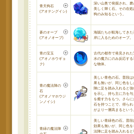
深い山奥で発掘され、磨
青天狗石
美しく輝く石。その在処
(アオテングイシ)
狗のみ知るという。
蒼のオーブ
海賊たちが航海してきた
(アオノオーブ)
岸に入るためのオーブ。
青の宝玉
古代の都市で発見された
(アオノホウギョ
水の魔力にのみ反応する
ク)
な物体。
美しい青色の石。普段は
果も無いが、同じ色をし
青の魔法陣の
陣に足を踏み入れると強
石
を示し、持ち主に力を与
(アオノマホウジ
を癒す力をもつ。さらに
ンノイシ)
石を持つことで、得られ
がより一層高まるという
美しい青緑色の石。普段
効果も無いが、同じ色を
青緑の魔法陣
法陣に足を踏み入れると