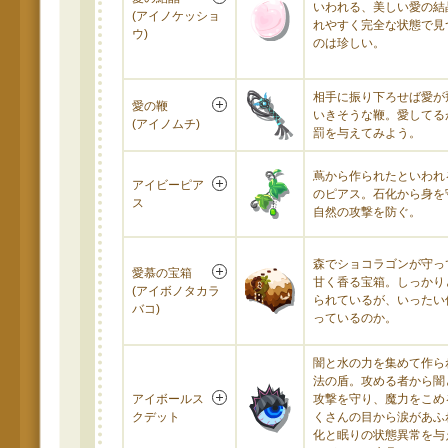
いわれる、美しい愛の結
(アイノケッショ
れやすく完全な状態で見
ウ)
のは珍しい。
相手に振り下ろせば愛が
愛の鞭
いきそうな鞭。愛してる
(アイノムチ)
罰を与えてみよう。
蔦から作られたといわれ
アイビーピア
のピアス。石化から身を
ス
自然の攻撃を防ぐ。
森でショコラゴンが守っ
愛慕の宝箱
甘く香る宝箱。しっかり
(アイボノタカラ
られているが、いったい
バコ)
っているのか。
闇と水の力を集めて作ら
法の盾。攻める者から闇
アイボールス
攻撃を守り、魔力をこめ
クデット
くさんの目から涙があふ
化と眠りの状態異常を与