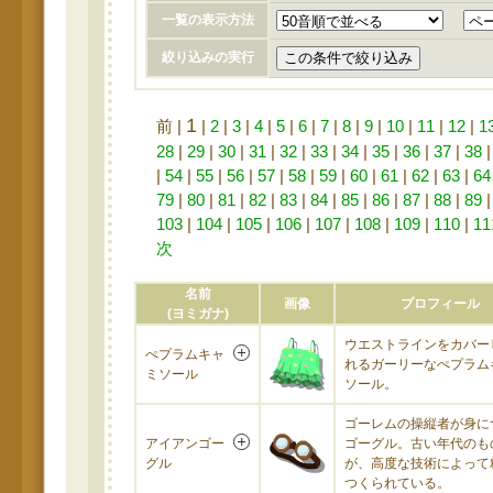
一覧の表示方法
絞り込みの実行
1
前 |
|
2
|
3
|
4
|
5
|
6
|
7
|
8
|
9
|
10
|
11
|
12
|
1
28
|
29
|
30
|
31
|
32
|
33
|
34
|
35
|
36
|
37
|
38
|
54
|
55
|
56
|
57
|
58
|
59
|
60
|
61
|
62
|
63
|
64
79
|
80
|
81
|
82
|
83
|
84
|
85
|
86
|
87
|
88
|
89
103
|
104
|
105
|
106
|
107
|
108
|
109
|
110
|
11
次
名前
画像
プロフィール
(ヨミガナ)
ウエストラインをカバー
ぺプラムキャ
れるガーリーなぺプラム
ミソール
ソール。
ゴーレムの操縦者が身に
アイアンゴー
ゴーグル。古い年代のも
グル
が、高度な技術によって
つくられている。