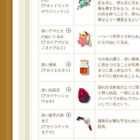
の石
応を示し、持ち主に力を
(アオミドリノマ
傷を癒す力をもつ。さら
ホウジンノイシ)
の石を持つことで、得ら
果がより一層高まるとい
赤いアマビエ
のぬいぐるみ
一つ一つ手作りで作られ
(アカイアマビエ
ビエのぬいぐるみ。
ノヌイグルミ)
その名の通り、赤い液体
赤い液体
に色をつけることが出来
(アカイエキタイ)
まりに真っ赤なので、何
タズラに使われることも
溢れ出る鮮血のように怪
赤い結晶石
く輝く結晶。一節による
(アカイケッショ
ァンパイアが好んでコレ
ウセキ)
ンしているという。
赤い籠手の肩
当て
護衛兵が腕を守るために
(アカイコテノカ
防具。
タアテ)