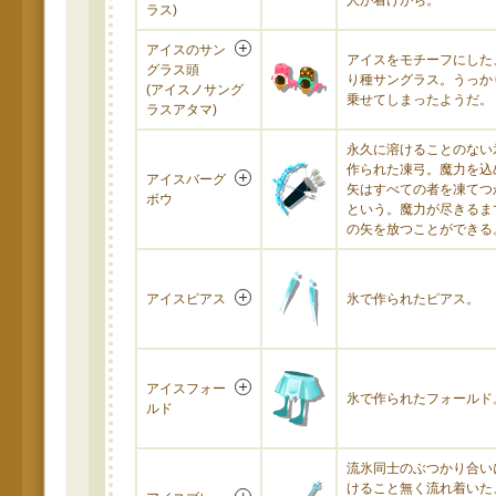
人が着けがち。
ラス)
アイスのサン
アイスをモチーフにした
グラス頭
り種サングラス。うっか
(アイスノサング
乗せてしまったようだ。
ラスアタマ)
永久に溶けることのない
作られた凍弓。魔力を込
アイスバーグ
矢はすべての者を凍てつ
ボウ
という。魔力が尽きるま
の矢を放つことができる
アイスピアス
氷で作られたピアス。
アイスフォー
氷で作られたフォールド
ルド
流氷同士のぶつかり合い
けること無く流れ着いた