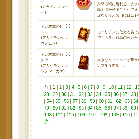
イ
が降る頃に現れる、大き
(アカイミンスパ
鳥を懐かせることができ
イ)
念ながら人の口には合わ
赤い紋章のピ
ン
モーリアスに仕える兵で
(アカイモンショ
でもある、紋章の付いた
ウノピン)
赤い紋章の前
掛け
大きなクローバーが描か
(アカイモンショ
ンプルな前掛け。
ウノマエカケ)
1
前 |
|
2
|
3
|
4
|
5
|
6
|
7
|
8
|
9
|
10
|
11
|
12
|
1
28
|
29
|
30
|
31
|
32
|
33
|
34
|
35
|
36
|
37
|
38
|
54
|
55
|
56
|
57
|
58
|
59
|
60
|
61
|
62
|
63
|
64
79
|
80
|
81
|
82
|
83
|
84
|
85
|
86
|
87
|
88
|
89
103
|
104
|
105
|
106
|
107
|
108
|
109
|
110
|
11
次