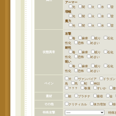
アーマー
光
闇
火
水
増幅
光
闇
火
水
魔力
光
闇
火
水
攻撃
毒
麻痺
眠り
石
性化
恐怖
めまい
耐性
状態異常
毒
麻痺
眠り
石
性化
恐怖
めまい
呪い
毒
麻痺
眠り
石
性化
恐怖
めまい
犬
ヴァンパイア
ドラゴ
ベイン
鳥
馬
蛇
神話
？？？
眷属
すいか
素材
銀
プラチナ
吸収
金
その他
クリティカル
体力増加
特殊攻撃
特殊攻