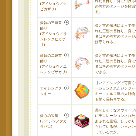
れた首飾り。身につける
(アイシュウノク
の両方のダメージを軽減
ビカザリ)
る。
愛執の三連首
炎と雷の魔法によって作
飾り
れた三連の首飾り。身に
(アイシュウノサ
者はその両方のダメージ
ンレンクビカザ
ぼ守られる。
リ)
愛執の二連首
炎と雷の魔法によって作
飾り
れた二連の首飾り。身に
(アイシュウノニ
者はその両方のダメージ
レンクビザカリ)
できる。
甘いアイシングで可愛く
アイシングク
ーションされたジンジャ
ッキー
キー。エルフ達の大好物
も甘く長持ちする。
美味しそうなスウィーツ
愛心の宝箱
にデコレーションされた
(アイシンノタカ
あふれる宝箱。しっかり
ラバコ)
られているが、いったい
っているのか。