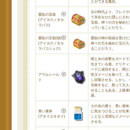
とができる魔具。
古の時代より、フレイヤ
愛欲の宝箱
て存在をひた隠しにされ
(アイヨクノタカ
宝箱。神々の力を秘めた
ラバコ)
っていることだろう。
愛欲の宝箱(祝)
愛欲の神の祝福を受けた
(アイヨクノタカ
神々の力を秘めた宝が入
ラバコシュク)
ることだろう。
闇と水の攻撃をガードで
生きている盾。クリティ
ードに成功すると、闇と
アウルシール
性ダメージを食べて、主
ド
し回復させる。しかし、
失敗すると、怒って主人
せることもある。上級者
盾。
その名の通り、青い液体
青い液体
に色をつけることが出来
(アオイエキタイ)
ことなく清潔なイメージ
させる。