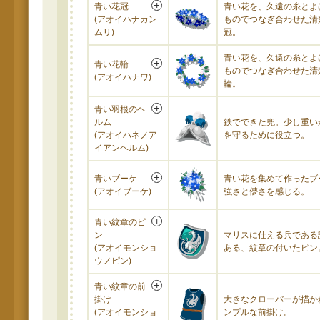
青い花冠
青い花を、久遠の糸とよ
(アオイハナカン
ものでつなぎ合わせた清
ムリ)
冠。
青い花を、久遠の糸とよ
青い花輪
ものでつなぎ合わせた清
(アオイハナワ)
輪。
青い羽根のヘ
ルム
鉄でできた兜。少し重い
(アオイハネノア
を守るために役立つ。
イアンヘルム)
青いブーケ
青い花を集めて作ったブ
(アオイブーケ)
強さと儚さを感じる。
青い紋章のピ
ン
マリスに仕える兵である
(アオイモンショ
ある、紋章の付いたピン
ウノピン)
青い紋章の前
掛け
大きなクローバーが描か
(アオイモンショ
ンプルな前掛け。