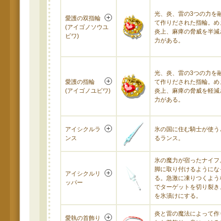
光、炎、雷の3つの力を
愛護の双指輪
て作りだされた指輪。め
(アイゴノソウユ
炎上、麻痺の脅威を半減
ビワ)
力がある。
光、炎、雷の3つの力を
愛護の指輪
て作りだされた指輪。め
(アイゴノユビワ)
炎上、麻痺の脅威を軽減
力がある。
アイシクルラ
氷の国に住む騎士が使う
ンス
るランス。
氷の魔力が宿ったナイフ
脚に取り付けるようにな
アイシクルリ
る。急激に凍りつくよう
ッパー
でターゲットを切り裂き
を氷漬けにする。
炎と雷の魔法によって作
愛執の首飾り