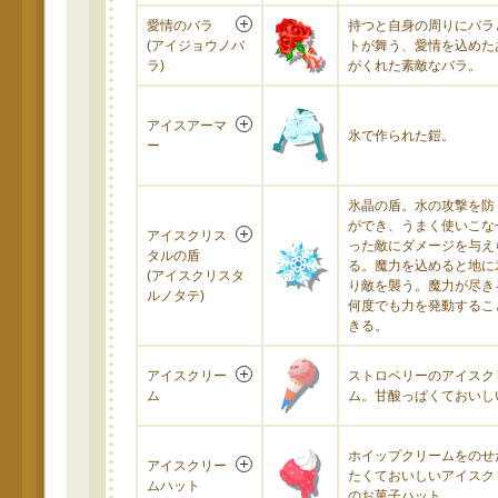
愛情のバラ
持つと自身の周りにバラ
(アイジョウノバ
トが舞う、愛情を込めた
ラ)
がくれた素敵なバラ。
アイスアーマ
氷で作られた鎧。
ー
氷晶の盾。水の攻撃を防
ができ、うまく使いこな
アイスクリス
った敵にダメージを与え
タルの盾
る。魔力を込めると地に
(アイスクリスタ
り敵を襲う。魔力が尽き
ルノタテ)
何度でも力を発動するこ
きる。
アイスクリー
ストロベリーのアイスク
ム
ム。甘酸っぱくておいし
ホイップクリームをのせ
アイスクリー
たくておいしいアイスク
ムハット
のお菓子ハット。