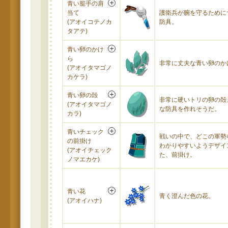
青い籠手の肩
当て
護衛兵が腕を守るために
(アオイコテノカ
防具。
タアテ)
青い卵のかけ
ら
非常に丈夫な青い卵のか
(アオイタマゴノ
カケラ)
青い卵の殻
非常に硬いトリの卵の殻
(アオイタマゴノ
な防具を作れそうだ。
カラ)
青いチェック
戦いの中で、どこの軍勢
の前掛け
わかりやすいようデザイ
(アオイチェック
た、前掛け。
ノマエカケ)
青い花
青く澄んだ色の花。
(アオイハナ)