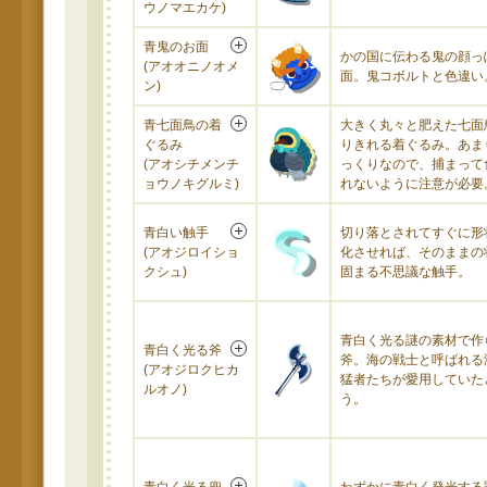
ウノマエカケ)
青鬼のお面
かの国に伝わる鬼の顔っ
(アオオニノオメ
面。鬼コボルトと色違い
ン)
青七面鳥の着
大きく丸々と肥えた七面
ぐるみ
りきれる着ぐるみ。あま
(アオシチメンチ
っくりなので、捕まって
ョウノキグルミ)
れないように注意が必要
青白い触手
切り落とされてすぐに形
(アオジロイショ
化させれば、そのままの
クシュ)
固まる不思議な触手。
青白く光る謎の素材で作
青白く光る斧
斧。海の戦士と呼ばれる
(アオジロクヒカ
猛者たちが愛用していた
ルオノ)
う。