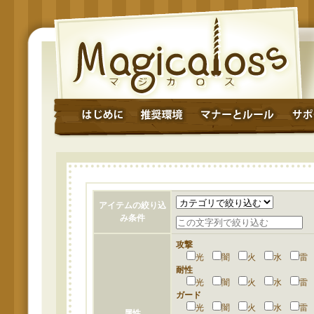
アイテムの絞り込
み条件
攻撃
光
闇
火
水
耐性
光
闇
火
水
ガード
光
闇
火
水
属性