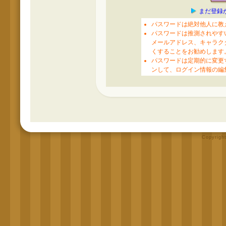
まだ登録
パスワードは絶対他人に教
パスワードは推測されやす
メールアドレス、キャラク
くすることをお勧めします
パスワードは定期的に変更
ンして、ログイン情報の編
Copyrigh