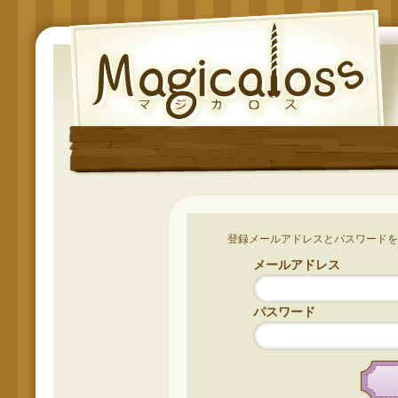
登録メールアドレスとパスワードを
メールアドレス
パスワード