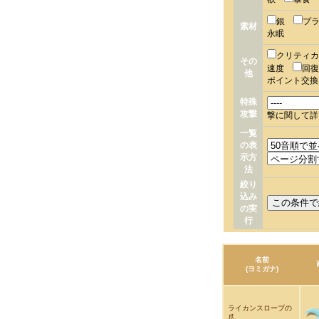
銀
プ
素材
永眠
クリティ
その
速度
回
他
ポイント交
特殊
攻撃
撃に関して詳
一覧
の表
示方
法
絞り
込み
の実
行
名前
(ヨミガナ)
ライカンスロープの
爪