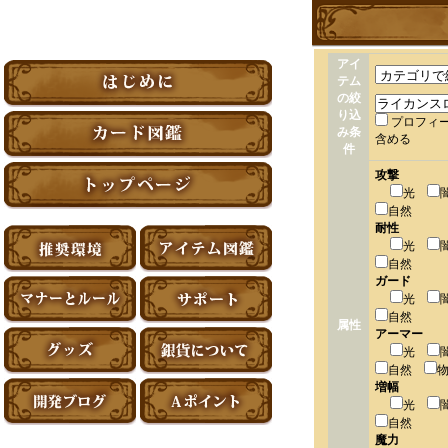
アイ
テム
の絞
り込
プロフィ
み条
含める
件
攻撃
光
自然
耐性
光
自然
ガード
光
自然
属性
アーマー
光
自然
増幅
光
自然
魔力