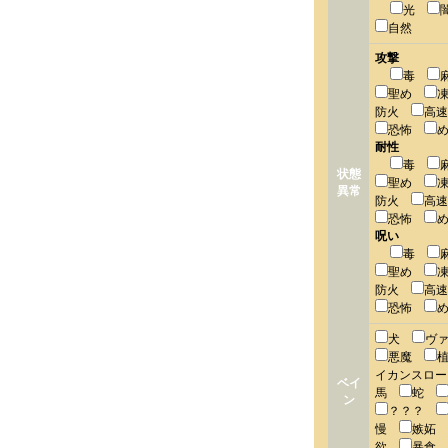
光
自然
攻撃
毒
聖め
防火
高
恐怖
耐性
毒
状態
聖め
異常
防火
高
恐怖
呪い
毒
聖め
防火
高
恐怖
犬
ヴ
悪魔
イカンスロ
ベイ
馬
蛇
ン
？？？
慢
嫉妬
欲
暴食